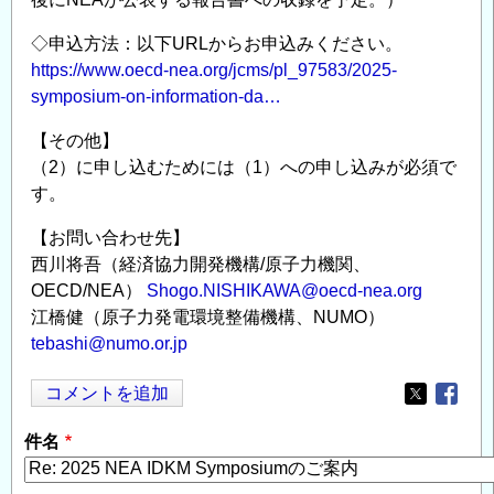
◇申込方法：以下URLからお申込みください。
https://www.oecd-nea.org/jcms/pl_97583/2025-
symposium-on-information-da…
【その他】
（2）に申し込むためには（1）への申し込みが必須で
す。
【お問い合わせ先】
西川将吾（経済協力開発機構/原子力機関、
OECD/NEA）
Shogo.NISHIKAWA@oecd-nea.org
江橋健（原子力発電環境整備機構、NUMO）
tebashi@numo.or.jp
コメントを追加
Opens in
Opens
件名