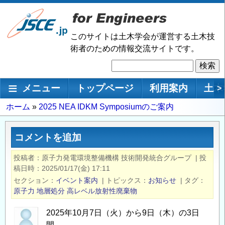
メ
イ
ン
このサイトは土木学会が運営する土木技
コ
術者のための情報交流サイトです。
ン
検
テ
索
ン
メインナビゲーション
メニュー
トップページ
利用案内
土木
>
ツ
に
パ
ホーム
2025 NEA IDKM Symposiumのご案内
移
ン
動
く
コメントを追加
ず
投稿者
原子力発電環境整備機構 技術開発統合グループ
|
投
稿日時
2025/01/17(金) 17:11
セクション
イベント案内
|
トピックス
お知らせ
|
タグ
原子力
地層処分
高レベル放射性廃棄物
2025年10月7日（火）から9日（木）の3日
間、