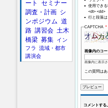
ート
セミナー
使用できるHTMLタ
調査・計画
シ
<dt> <dd>
行と段落は
ンポジウム
道
CAPTCHA
路
講習会
土木
橋梁
募集
イン
フラ
流域・都市
画像内のコー
講演会
画像内に表示さ
この質問はあ
コメントする