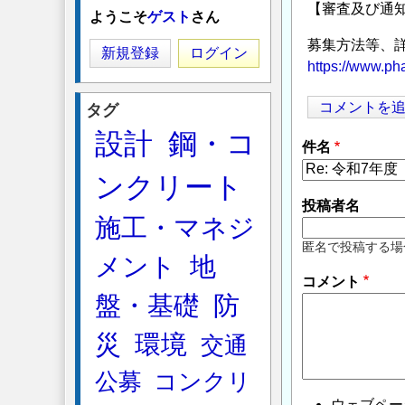
【審査及び通
ようこそ
ゲスト
さん
募集方法等、詳
新規登録
ログイン
https://www.pha
コメントを
タグ
設計
鋼・コ
件名
ンクリート
投稿者名
施工・マネジ
匿名で投稿する場
メント
地
コメント
盤・基礎
防
災
環境
交通
公募
コンクリ
ウェブペー