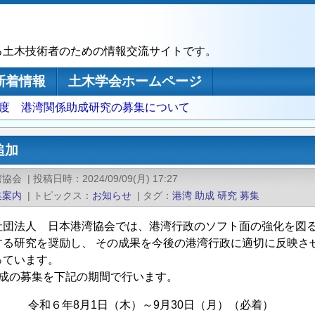
る土木技術者のための情報交流サイトです。
新着情報
土木学会ホームページ
年度 港湾関係助成研究の募集について
追加
湾協会
|
投稿日時
2024/09/09(月) 17:27
集案内
|
トピックス
お知らせ
|
タグ
港湾
助成
研究
募集
社団法人 日本港湾協会では、港湾行政のソフト面の強化を図
する研究を奨励し、 その成果を今後の港湾行政に適切に反映さ
っています。
助成の募集を下記の期間で行います。
 令和６年8月1日（木）～9月30日（月）（必着）