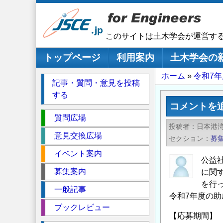
メ
イ
ン
このサイトは土木学会が運営す
コ
ン
メインナビゲーション
トップページ
利用案内
土木学会の
テ
パ
ホーム
令和7
ン
記事・質問・意見を投稿
ツ
ン
する
に
く
コメントを
移
セ
ず
質問広場
動
投稿者
日本港
ク
意見交換広場
セクション
募
シ
イベント案内
ョ
公益
ン
募集案内
に関
を行
一般記事
令和7年度の
ブックレビュー
【応募期間】