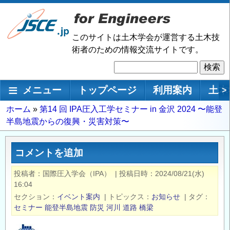
メ
イ
ン
このサイトは土木学会が運営する土木技
コ
術者のための情報交流サイトです。
ン
検
テ
索
ン
メインナビゲーション
メニュー
トップページ
利用案内
土木
>
ツ
に
パ
ホーム
第14 回 IPA圧⼊⼯学セミナー in ⾦沢 2024 〜能登
移
半島地震からの復興・災害対策〜
ン
動
く
ず
コメントを追加
投稿者
国際圧入学会（IPA）
|
投稿日時
2024/08/21(水)
16:04
セクション
イベント案内
|
トピックス
お知らせ
|
タグ
セミナー
能登半島地震
防災
河川
道路
橋梁
―――――――――――――――――