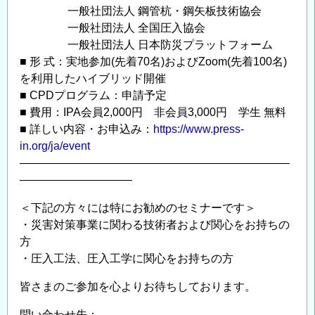
⼀般社団法⼈ 鋼管杭・鋼⽮板技術協会
⼀般社団法⼈ 全国圧⼊協会
⼀般社団法⼈ ⽇本防災プラットフォーム
■ 形 式：実地参加(先着70名)およびZoom(先着100名)
を利用したハイブリッド開催
■ CPDプログラム：申請予定
■ 費用：IPA会員2,000円 非会員3,000円 学生 無料
■ 詳しい内容・お申込み：
https://www.press-
in.org/ja/event
————————————————————————
——————————
＜下記の方々には特にお勧めのセミナーです＞
・災害対策事業に関わる技術者および関心をお持ちの
方
・圧入工法、圧入工学に関心をお持ちの方
皆さまのご参加を心よりお待ちしております。
問い合わせ先：