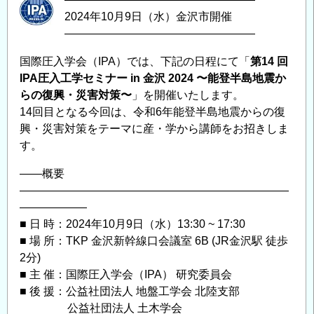
2024年10月9日（水）金沢市開催
―――――――――――――――――
国際圧入学会（IPA）では、下記の日程にて「
第14 回
IPA圧⼊⼯学セミナー in ⾦沢 2024 〜能登半島地震か
らの復興・災害対策〜
」を開催いたします。
14回目となる今回は、令和6年能登半島地震からの復
興・災害対策をテーマに産・学から講師をお招きしま
す。
——概要
————————————————————————
——————
■ 日 時：2024年10月9日（水）13:30 ~ 17:30
■ 場 所：TKP ⾦沢新幹線⼝会議室 6B (JR金沢駅 徒歩
2分)
■ 主 催：国際圧入学会（IPA） 研究委員会
■ 後 援：公益社団法⼈ 地盤⼯学会 北陸⽀部
公益社団法⼈ ⼟⽊学会