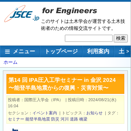
メ
イ
ン
このサイトは土木学会が運営する土木技
コ
術者のための情報交流サイトです。
ン
検
テ
索
ン
メインナビゲーション
メニュー
トップページ
利用案内
土木
>
ツ
に
パ
ホーム
移
ン
動
く
第14 回 IPA圧⼊⼯学セミナー in ⾦沢 2024
ず
〜能登半島地震からの復興・災害対策〜
投稿者
国際圧入学会（IPA）
|
投稿日時
2024/08/21(水)
16:04
セクション
イベント案内
|
トピックス
お知らせ
|
タグ
セミナー
能登半島地震
防災
河川
道路
橋梁