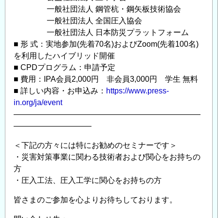
⼀般社団法⼈ 鋼管杭・鋼⽮板技術協会
⼀般社団法⼈ 全国圧⼊協会
⼀般社団法⼈ ⽇本防災プラットフォーム
■ 形 式：実地参加(先着70名)およびZoom(先着100名)
を利用したハイブリッド開催
■ CPDプログラム：申請予定
■ 費用：IPA会員2,000円 非会員3,000円 学生 無料
■ 詳しい内容・お申込み：
https://www.press-
in.org/ja/event
————————————————————————
——————————
＜下記の方々には特にお勧めのセミナーです＞
・災害対策事業に関わる技術者および関心をお持ちの
方
・圧入工法、圧入工学に関心をお持ちの方
皆さまのご参加を心よりお待ちしております。