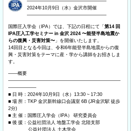
―――――――――――――――――
2024年10月9日（水）金沢市開催
―――――――――――――――――
国際圧入学会（IPA）では、下記の日程にて「
第14 回
IPA圧⼊⼯学セミナー in ⾦沢 2024 〜能登半島地震か
らの復興・災害対策〜
」を開催いたします。
14回目となる今回は、令和6年能登半島地震からの復
興・災害対策をテーマに産・学から講師をお招きしま
す。
——概要
————————————————————————
——————
■ 日 時：2024年10月9日（水）13:30 ~ 17:30
■ 場 所：TKP ⾦沢新幹線⼝会議室 6B (JR金沢駅 徒歩
2分)
■ 主 催：国際圧入学会（IPA） 研究委員会
■ 後 援：公益社団法⼈ 地盤⼯学会 北陸⽀部
公益社団法⼈ ⼟⽊学会