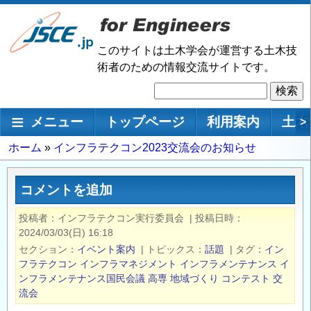
メ
イ
ン
このサイトは土木学会が運営する土木技
コ
術者のための情報交流サイトです。
ン
検
テ
索
ン
メインナビゲーション
メニュー
トップページ
利用案内
土木
>
ツ
に
パ
ホーム
インフラテクコン2023交流会のお知らせ
移
ン
動
く
コメントを追加
ず
投稿者
インフラテクコン実行委員会
|
投稿日時
2024/03/03(日) 16:18
セクション
イベント案内
|
トピックス
話題
|
タグ
イン
フラテクコン
インフラマネジメント
インフラメンテナンス
イ
ンフラメンテナンス国民会議
高専
地域づくり
コンテスト
交
流会