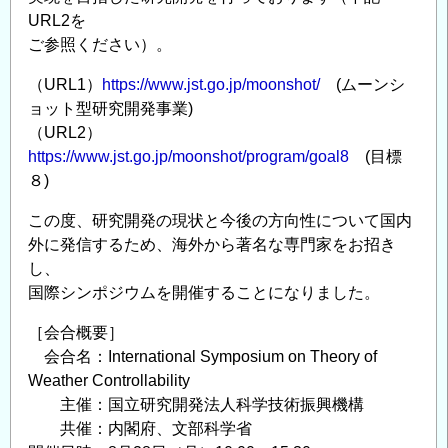
URL2を
ご参照ください）。
（URL1）
https://www.jst.go.jp/moonshot/
(ムーンシ
ョット型研究開発事業)
（URL2）
https://www.jst.go.jp/moonshot/program/goal8
(目標
８)
この度、研究開発の現状と今後の方向性について国内
外に発信するため、海外から著名な専門家をお招き
し、
国際シンポジウムを開催することになりました。
［会合概要］
会合名：International Symposium on Theory of
Weather Controllability
主催：国立研究開発法人科学技術振興機構
共催：内閣府、文部科学省