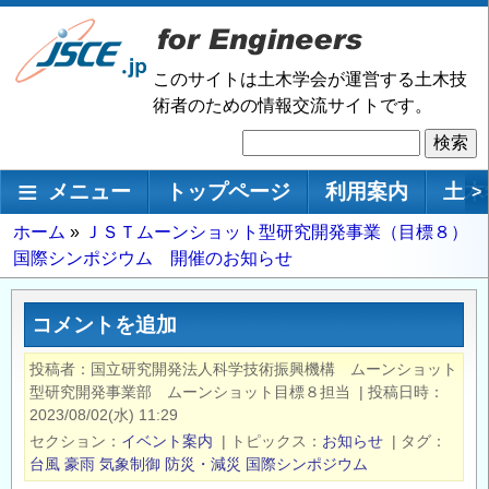
メ
イ
ン
このサイトは土木学会が運営する土木技
コ
術者のための情報交流サイトです。
ン
検
テ
索
ン
メインナビゲーション
メニュー
トップページ
利用案内
土木
>
ツ
に
パ
ホーム
ＪＳＴムーンショット型研究開発事業（目標８）
移
国際シンポジウム 開催のお知らせ
ン
動
く
ず
コメントを追加
投稿者
国立研究開発法人科学技術振興機構 ムーンショット
型研究開発事業部 ムーンショット目標８担当
|
投稿日時
2023/08/02(水) 11:29
セクション
イベント案内
|
トピックス
お知らせ
|
タグ
台風
豪雨
気象制御
防災・減災
国際シンポジウム