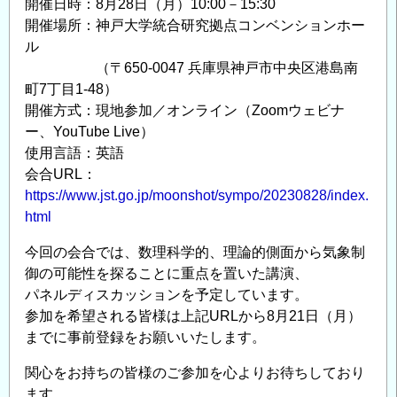
開催日時：8月28日（月）10:00－15:30
開催場所：神戸大学統合研究拠点コンベンションホー
ル
（〒650-0047 兵庫県神戸市中央区港島南
町7丁目1-48）
開催方式：現地参加／オンライン（Zoomウェビナ
ー、YouTube Live）
使用言語：英語
会合URL：
https://www.jst.go.jp/moonshot/sympo/20230828/index.
html
今回の会合では、数理科学的、理論的側面から気象制
御の可能性を探ることに重点を置いた講演、
パネルディスカッションを予定しています。
参加を希望される皆様は上記URLから8月21日（月）
までに事前登録をお願いいたします。
関心をお持ちの皆様のご参加を心よりお待ちしており
ます。