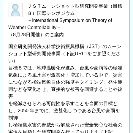
ＪＳＴムーンショット型研究開発事業（目標
８）国際シンポジウム
－International Symposium on Theory of
Weather Controllability－
（8月28日開催）のご案内
国立研究開発法人科学技術振興機構（JST）のムーン
ショット型研究開発事業（下記URL1をご参照くださ
い）
目標８では、地球温暖化が進み、台風や豪雨等の極端
気象による風水害が激甚化・増加している中で、災害
につながる極端気象自体の強度やタイミング、発生範
囲などを変化させ、直接的な被害を回避することや被
害
を軽減させられる可能性を示すことを当面の目標と
し、2050 年までに、激甚化しつつある台風や豪雨を
制御
し極端風水害の脅威から解放された安全安心な社会の
実現を目指した研究開発を行っております（下記