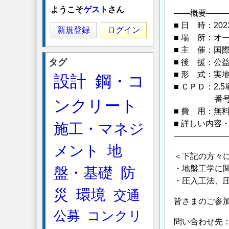
ようこそ
ゲスト
さん
——概要——
■ 日 時：2023
新規登録
ログイン
■ 場 所：オ
■ 主 催：国
タグ
■ 後 援：公
■ 形 式：実地
設計
鋼・コ
■ ＣＰＤ：2
番号 2023
ンクリート
■ 費 用：無
■ 詳しい内容
施工・マネジ
——————
メント
地
＜下記の方々
・地盤工学に
盤・基礎
防
・圧入工法、
災
環境
交通
皆さまのご参
公募
コンクリ
問い合わせ先