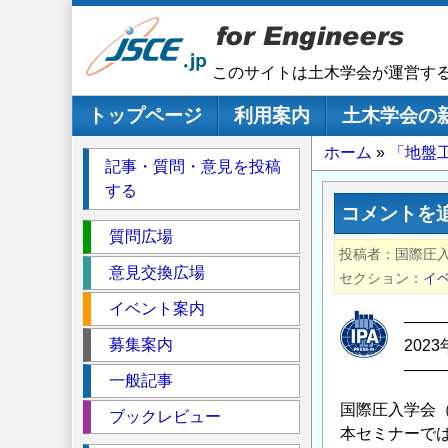
メ
イ
ン
このサイトは土木学会が運営す
コ
ン
メインナビゲーション
トップページ
利用案内
土木学会の
テ
パ
ホーム
「地盤
ン
記事・質問・意見を投稿
ツ
ン
する
に
く
コメントを
移
セ
ず
質問広場
動
投稿者
国際圧入
ク
意見交換広場
セクション
イ
シ
イベント案内
ョ
――
ン
募集案内
202
――
一般記事
国際圧入学会
ブックレビュー
本セミナーで