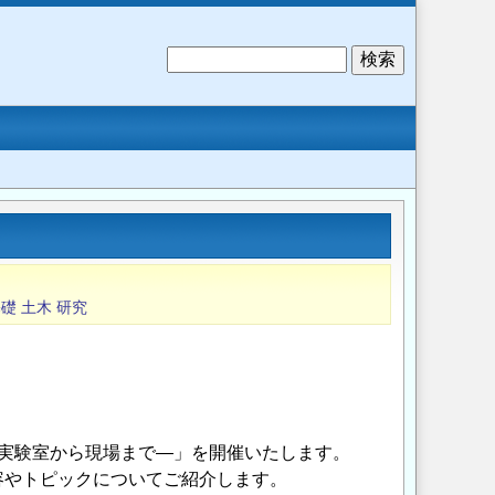
検
索
基礎
土木
研究
―実験室から現場まで―」を開催いたします。
容やトピックについてご紹介します。