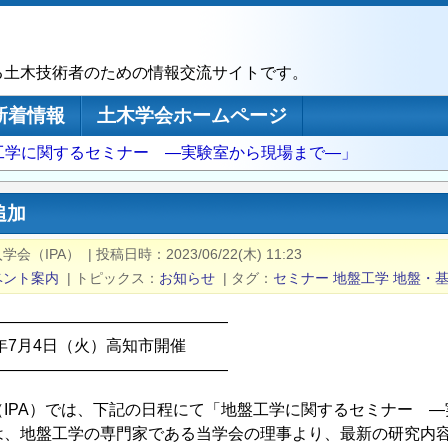
る土木技術者のための情報交流サイトです。
新着情報
土木学会ホームページ
工学に関するセミナー ―実験室から現場まで―」
追加
学会（IPA）
|
投稿日時
2023/06/22(木) 11:23
ベント案内
|
トピックス
お知らせ
|
タグ
セミナー
地盤工学
地盤・
―――――――――――――――
3年7月4日（火）高知市開催
―――――――――――――――
（IPA）では、下記の日程にて「地盤工学に関するセミナー 
は、地盤工学の専門家である当学会の理事より、最新の研究内