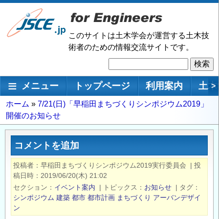
メ
イ
ン
このサイトは土木学会が運営する土木技
コ
術者のための情報交流サイトです。
ン
検
テ
索
ン
メインナビゲーション
メニュー
トップページ
利用案内
土木
>
ツ
に
パ
ホーム
7/21(日)「早稲田まちづくりシンポジウム2019」
移
開催のお知らせ
ン
動
く
ず
コメントを追加
投稿者
早稲田まちづくりシンポジウム2019実行委員会
|
投
稿日時
2019/06/20(木) 21:02
セクション
イベント案内
|
トピックス
お知らせ
|
タグ
シンポジウム
建築
都市
都市計画
まちづくり
アーバンデザイ
ン