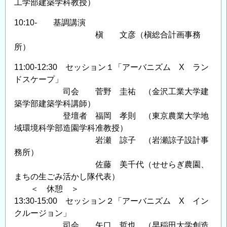
工学部建築学科教授）
10:10- 基調講演
槇 文彦（槇総合計画事務
所）
11:00-12:30 セッション１「アーバニズム X ラン
ドスケープ」
司会 菅野 圭祐 （金沢工業大学建
築学部建築学科講師）
登壇者 福岡 孝則 （東京農業大学地
域環境科学部造園学科准教授）
岩瀬 諒子 （岩瀬諒子設計事
務所）
佐藤 美千代（せせらぎ農園、
まちの生ごみ活かし隊代表）
＜ 休憩 ＞
13:30-15:00 セッション２「アーバニズム X イン
クルージョン」
司会 矢口 哲也 （早稲田大学創造