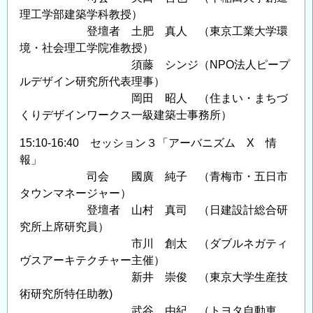
理工学部建築学科教授）
登壇者 土肥 真人 （東京工業大学環
境・社会理工学院准教授）
須藤 シンジ（NPO法人ピープ
ルデザイン研究所代表理事）
岡田 昭人 （住まい・まちづ
くりデザインワークス一級建築士事務所）
15:10-16:40 セッション３「アーバニズム X 情
報」
司会 國廣 純子 （青梅市・五日市
タウンマネージャー）
登壇者 山村 真司 （日建設計総合研
究所上席研究員）
市川 創太 （ダブルネガティ
ヴスアーキテクチャー主催）
新井 崇俊 （東京大学生産技
術研究所特任助教)
武谷 由紀 （トヨタ自動車