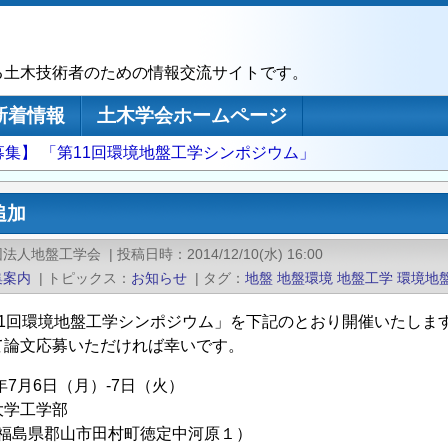
る土木技術者のための情報交流サイトです。
新着情報
土木学会ホームページ
募集】 「第11回環境地盤工学シンポジウム」
追加
団法人地盤工学会
|
投稿日時
2014/12/10(水) 16:00
集案内
|
トピックス
お知らせ
|
タグ
地盤
地盤環境
地盤工学
環境地
11回環境地盤工学シンポジウム」を下記のとおり開催いたしま
て論文応募いただければ幸いです。
年7月6日（月）-7日（火）
大学工学部
65 福島県郡山市田村町徳定中河原１）