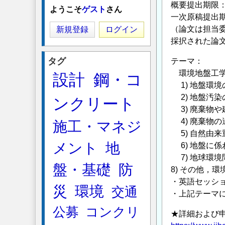
概要提出期限：2
ようこそ
ゲスト
さん
一次原稿提出期
（論文は担当
新規登録
ログイン
採択された論
タグ
テーマ：
環境地盤工学
設計
鋼・コ
1) 地盤環
2) 地盤汚
ンクリート
3) 廃棄物
4) 廃棄物
施工・マネジ
5) 自然由
メント
地
6) 地盤に
7) 地球環
盤・基礎
防
8) その他，
・英語セッシ
災
環境
交通
・上記テーマ
公募
コンクリ
★詳細および