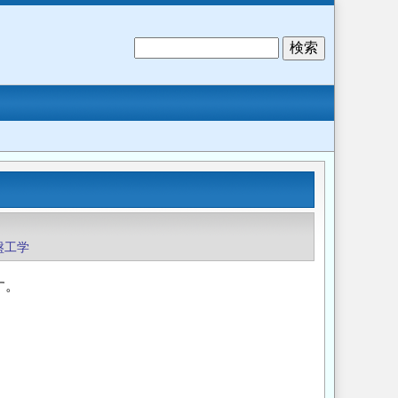
検
索
盤工学
す。