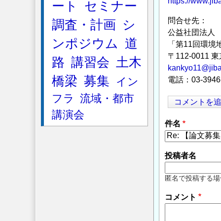
https://www.ji
ート
セミナー
問合せ先：
調査・計画
シ
公益社団法人
ンポジウム
道
「第11回環境
〒112-0011
路
講習会
土木
kankyo11@jiban
橋梁
募集
イン
電話：03-3946-
フラ
流域・都市
コメントを
講演会
件名
投稿者名
匿名で投稿する場
コメント