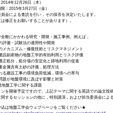
014年12月26日（木）
限：2015年3月27日（金）
委員会による査読を行い，その採否を決定いたします。
文は修正をお願いすることがあります）。
全般にかかわる研究・開発・施工事例。例えば，
境の評価・試験法の適用性や開発
染のメカニズム・修復技術とリスクマネジメント
や建設副産物の地盤工学的有効利用とリスク評価
の適正処分，処分場の安定化と跡地利用の促進
来重金属含有土砂の評価，処理方法
係わる建設工事の環境負荷低減，環境への寄与
境問題が地盤環境に及ぼす影響と対策
環境地盤工学に関する課題
ョンを開催予定ですので、上記テーマに関する英語での論文投
に関するセッションの他に，特別講演，および担当委員会によ
申込は地盤工学会ウェブページをご覧ください★