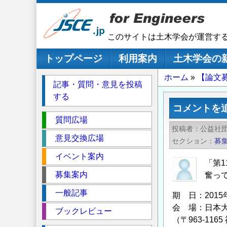
メ
イ
ン
このサイトは土木学会が運営す
コ
ン
メインナビゲーション
トップページ
利用案内
土木学会の
テ
パ
ホーム
【論文
ン
記事・質問・意見を投稿
ツ
ン
する
に
く
コメントを
移
セ
ず
質問広場
動
投稿者
公益社
ク
意見交換広場
セクション
募
シ
イベント案内
ョ
「第
ン
募集案内
奮っ
一般記事
期 日：2015
会 場：日本
ブックレビュー
（〒963-11