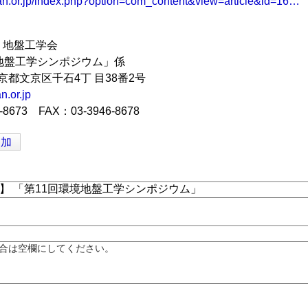
ban.or.jp/index.php?option=com_content&view=article&id=16…
 地盤工学会
地盤工学シンポジウム」係
 東京都文京区千石4丁 目38番2号
.or.jp
8673 FAX：03-3946-8678
追加
合は空欄にしてください。