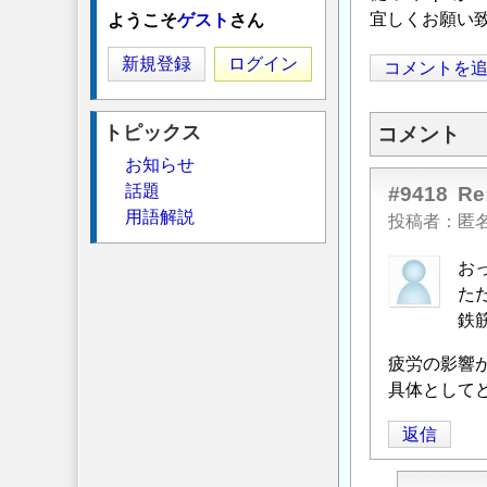
宜しくお願い
ようこそ
ゲスト
さん
新規登録
ログイン
コメントを
トピックス
コメント
お知らせ
話題
#9418
R
用語解説
投稿者
匿
お
ただ
鉄
疲労の影響が
具体としてど
返信