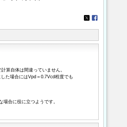
Opens in a new wi
Opens in a new
で計算自体は間違っていません。
した場合にはVpd＝0.7Vcd程度でも
うな場合に役に立つようです。