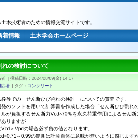
る土木技術者のための情報交流サイトです。
新着情報
土木学会ホームページ
割れの検討について
稿者
|
投稿日時
2024/08/09(金) 14:17
問広場
|
タグ
コンクリート
法枠等での「せん断ひび割れの検討」についての質問です。
開発のソフトを用いて計算書を作成した場合「せん断ひび割れ
タルが負担するせん断力Vcd×70％を永久荷重作用によるせん
がありますが
Vcd＞Vpdの場合必ず負の値となります。
Vcd×0.71～0.99の範囲は計算自体に意味が無いように感じま