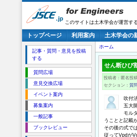
メ
イ
ン
このサイトは土木学会が運営す
コ
ン
メインナビゲーション
トップページ
利用案内
土木学会の
テ
パ
ホーム
ン
記事・質問・意見を投稿
ツ
ン
する
に
く
せん断ひび
移
セ
ず
質問広場
動
投稿者
匿名投
ク
意見交換広場
セクション
質
シ
イベント案内
ョ
吹付
ン
募集案内
五大
モル
一般記事
うことと記載
ブックレビュー
その後の式では
従ってVpdが