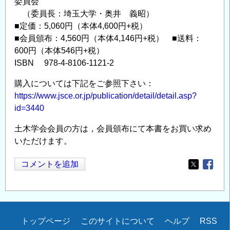
委員会
（委員長：埼玉大学・奥井 義昭）
■定価：5,060円（本体4,600円+税）
■会員頒布：4,560円（本体4,146円+税） ■送料：
600円（本体546円+税）
ISBN 978-4-8106-1121-2
購入については下記をご参照下さい：
https://www.jsce.or.jp/publication/detail/detail.asp?
id=3440
土木学会会員の方は，会員頒布にて本書をお買い求め
いただけます。
コメントを追加
Opens in
Opens
Secondary
トップページ
このサイトについて
ヘルプ
RSS