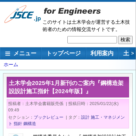
メ
イ
ン
このサイトは土木学会が運営する土木技
コ
術者のための情報交流サイトです。
ン
検
テ
索
ン
メインナビゲーション
メニュー
トップページ
利用案内
土木
>
ツ
に
パ
ホーム
移
ン
動
く
土木学会2025年1月新刊のご案内『鋼構造架
ず
設設計施工指針【2024年版】』
投稿者
土木学会書籍販売係
|
投稿日時
2025/01/22(水)
09:49
セクション
ブックレビュー
|
タグ
設計
施工・マネジメン
ト
指針
鋼構造