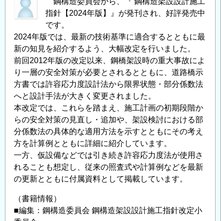
鋼構造委員会から、『 鋼構造架設設計施工
指針【2024年版】』が発刊され、好評発売中
です。
2024年版では、最新の技術基準に適合するとともに最
新の知見を紹介するよう、大幅改定を行いました。
前回2012年版の改定以来、鋼橋架設時の重大事故によ
り一層の安全対策が必要とされるとともに、道路橋示
方書では許容応力度設計法から限界状態・部分係数法
へと設計手法が大きく変更されました。
本改定では、これらを踏まえ、施工計画の初期段階か
らの安全対策の見直し・追加や、架設検討における部
分係数法の具体的な適用方法を示すとともにその考え
方を計算例とともに詳細に紹介しています。
一方、仮設備などでは引き続き許容応力度法が使用さ
れることも想定し、従来の照査式や計算例などを最新
の更新とともに付属資料として掲載しています。
（書籍情報）
■編集：鋼構造委員会 鋼構造架設設計施工指針改定小