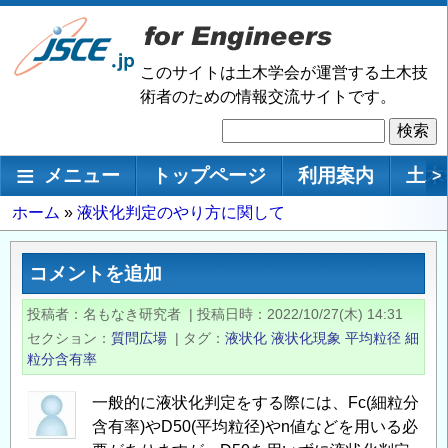
メ
イ
ン
このサイトは土木学会が運営する土木技
コ
術者のための情報交流サイトです。
ン
検
テ
索
ン
メインナビゲーション
メニュー
トップページ
利用案内
土木
>
ツ
に
パ
ホーム
液状化判定のやり方に関して
移
ン
動
く
コメントを追加
ず
投稿者
名もなき研究者
|
投稿日時
2022/10/27(木) 14:31
セクション
質問広場
|
タグ
液状化
液状化現象
平均粒径
細
粒分含有率
一般的に液状化判定をする際には、Fc(細粒分
含有率)やD50(平均粒径)やn値などを用いる必