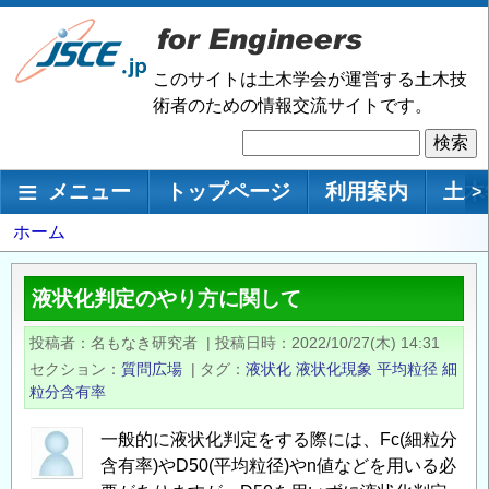
メ
イ
ン
このサイトは土木学会が運営する土木技
コ
術者のための情報交流サイトです。
ン
検
テ
索
ン
メインナビゲーション
メニュー
トップページ
利用案内
土木
>
ツ
に
パ
ホーム
移
ン
動
く
液状化判定のやり方に関して
ず
投稿者
名もなき研究者
|
投稿日時
2022/10/27(木) 14:31
セクション
質問広場
|
タグ
液状化
液状化現象
平均粒径
細
粒分含有率
一般的に液状化判定をする際には、Fc(細粒分
含有率)やD50(平均粒径)やn値などを用いる必