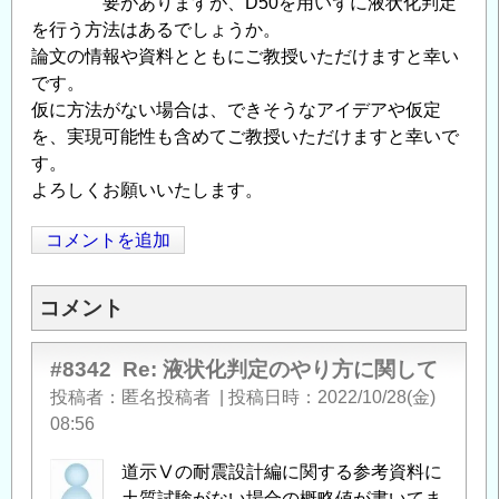
要がありますが、D50を用いずに液状化判定
を行う方法はあるでしょうか。
論文の情報や資料とともにご教授いただけますと幸い
です。
仮に方法がない場合は、できそうなアイデアや仮定
を、実現可能性も含めてご教授いただけますと幸いで
す。
よろしくお願いいたします。
コメントを追加
Opens in
Opens
コメント
#8342
Re: 液状化判定のやり方に関して
投稿者
匿名投稿者
|
投稿日時
2022/10/28(金)
08:56
道示Ⅴの耐震設計編に関する参考資料に
土質試験がない場合の概略値が書いてま