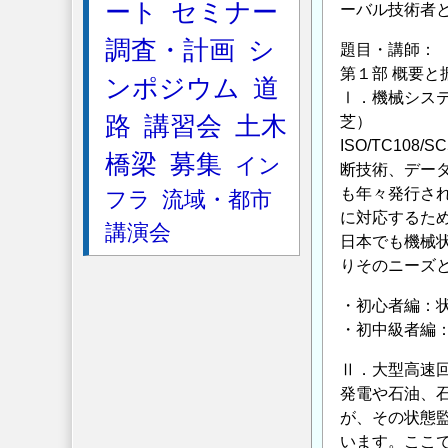
ート
セミナー
ーバル技術者
調査・計画
シ
題目・講師：
第１部 概要と
ンポジウム
道
Ⅰ．機械シス
路
講習会
土木
芝）
ISO/TC1
橋梁
募集
イン
断技術、デー
も年々発行さ
フラ
流域・都市
に対応するた
講演会
日本でも機械状
りそのニーズ
・初心者編：状
・初中級者編
Ⅱ．大型高速
発電や石油、
が、その状態
います。ここ