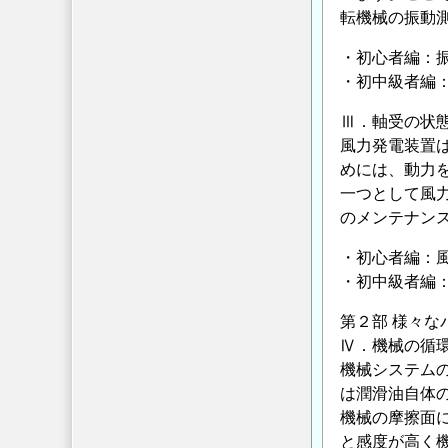
転機械の振動
・初心者編：
・初中級者編
Ⅲ．軸受の状
風力発電装置
めには、動力
一つとして風
のメンテナン
・初心者編：
・初中級者編
第２部 様々
Ⅳ．機械の循
機械システム
は潤滑油自体
機械の摩擦面
と感度が高く