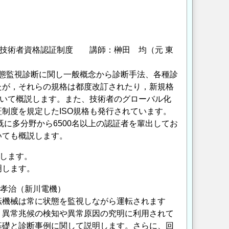
断技術者資格認証制度 講師：榊田 均（元 東
機械状態監視診断に関し一般概念から診断手法、各種診
たが，それらの規格は都度改訂されたり，新規格
ついて概説します。また、技術者のグローバル化
制度を規定したISO規格も発行されています。
既に多分野から6500名以上の認証者を輩出してお
いても概説します。
明します。
明します。
 孝治（新川電機）
転機械は常に状態を監視しながら運転されます
、異常兆候の検知や異常原因の究明に利用されて
基礎と診断事例に関して説明します。さらに、回