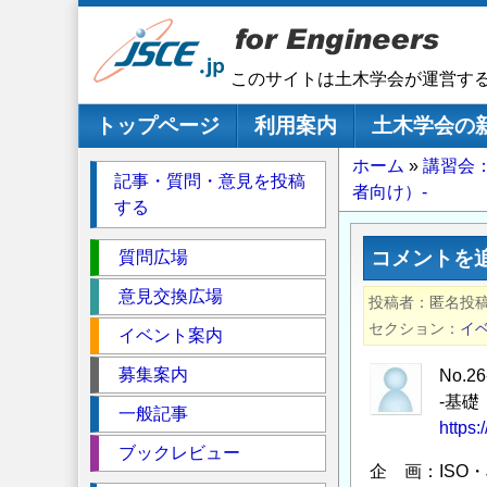
メ
イ
ン
このサイトは土木学会が運営す
コ
ン
メインナビゲーション
トップページ
利用案内
土木学会の
テ
パ
ホーム
講習会
ン
記事・質問・意見を投稿
者向け）‐
ツ
ン
する
に
く
移
セ
ず
コメントを
質問広場
動
ク
意見交換広場
投稿者
匿名投
シ
セクション
イ
イベント案内
ョ
ン
募集案内
No.
‐基
一般記事
https:
ブックレビュー
企 画：ISO・