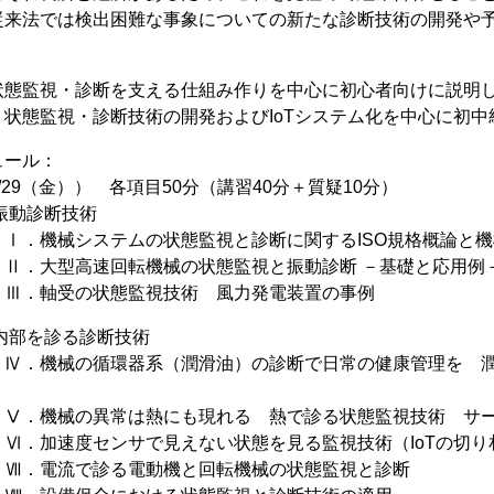
従来法では検出困難な事象についての新たな診断技術の開発や
状態監視・診断を支える仕組み作りを中心に初心者向けに説明
状態監視・診断技術の開発およびIoTシステム化を中心に初
ュール：
/29（金）） 各項目50分（講習40分＋質疑10分）
振動診断技術
9:50 Ⅰ．機械システムの状態監視と診断に関するISO規格概論
0:45 Ⅱ．大型高速回転機械の状態監視と振動診断 －基礎と応用例
1:40 Ⅲ．軸受の状態監視技術 風力発電装置の事例
内部を診る診断技術
2:35 Ⅳ．機械の循環器系（潤滑油）の診断で日常の健康管理を 
4:15 Ⅴ．機械の異常は熱にも現れる 熱で診る状態監視技術 サ
5:10 Ⅵ．加速度センサで見えない状態を見る監視技術（IoTの切
6:05 Ⅶ．電流で診る電動機と回転機械の状態監視と診断