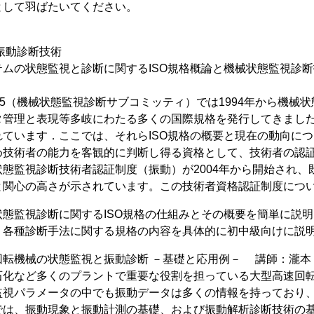
として羽ばたいてください。
振動診断技術
テムの状態監視と診断に関するISO規格概論と機械状態監視診
08/SC5（機械状態監視診断サブコミッティ）では1994年から
タ管理と表現等多岐にわたる多くの国際規格を発行してきまし
れています．ここでは、それらISO規格の概要と現在の動向に
め技術者の能力を客観的に判断し得る資格として、技術者の認証
態監視診断技術者認証制度（振動）が2004年から開始され、
と関心の高さが示されています。この技術者資格認証制度につ
態監視診断に関するISO規格の仕組みとその概要を簡単に説
：各種診断手法に関する規格の内容を具体的に初中級向けに説
回転機械の状態監視と振動診断 －基礎と応用例－ 講師：瀧本
石化など多くのプラントで重要な役割を担っている大型高速回
監視パラメータの中でも振動データは多くの情報を持っており
では、振動現象と振動計測の基礎、および振動解析診断技術の