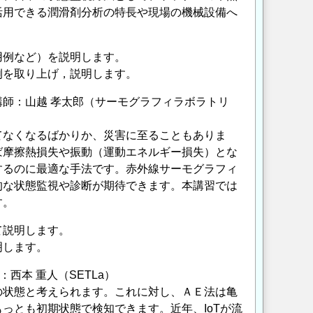
活用できる潤滑剤分析の特長や現場の機械設備へ
用例など）を説明します。
例を取り上げ，説明します。
師：山越 孝太郎（サーモグラフィラボラトリ
てなくなるばかりか、災害に至ることもありま
ば摩擦熱損失や振動（運動エネルギー損失）とな
するのに最適な手法です。赤外線サーモグラフィ
的な状態監視や診断が期待できます。本講習では
す。
て説明します。
明します。
西本 重人（SETLa）
の状態と考えられます。これに対し、ＡＥ法は亀
っとも初期状態で検知できます。近年、IoTが流