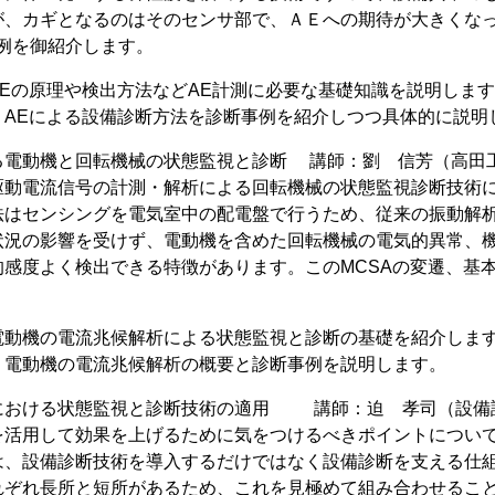
が、カギとなるのはそのセンサ部で、ＡＥへの期待が大きくな
事例を御紹介します。
Eの原理や検出方法などAE計測に必要な基礎知識を説明しま
：AEによる設備診断方法を診断事例を紹介しつつ具体的に説明
る電動機と回転機械の状態監視と診断 講師：劉 信芳（高田
流信号の計測・解析による回転機械の状態監視診断技術にMCSA(Motor C
法はセンシングを電気室中の配電盤で行うため、従来の振動解
状況の影響を受けず、電動機を含めた回転機械の電気的異常、
的感度よく検出できる特徴があります。このMCSAの変遷、基
電動機の電流兆候解析による状態監視と診断の基礎を紹介しま
：電動機の電流兆候解析の概要と診断事例を説明します。
における状態監視と診断技術の適用 講師：迫 孝司（設備
を活用して効果を上げるために気をつけるべきポイントについて
は、設備診断技術を導入するだけではなく設備診断を支える仕
れぞれ長所と短所があるため、これを見極めて組み合わせるこ