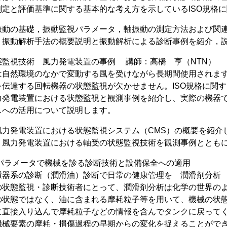
測定と評価基準に関する基本的な考え方を示しているISO規格
振動の基礎，振動監視パラメータ，軸振動の測定方法および関
：振動解析手法の概要説明と振動解析による診断事例を紹介，
態監視技術 風力発電装置の事例 講師：高橋 亨（NTN）
は自然環境のなかで変動する風を受けながら長期間使用されま
を伝達する回転機器の状態監視が欠かせません。ISO規格に関
力発電装置における状態監視と観測事例を紹介し、実際の機器
スへの活用について説明します。
風力発電装置における状態監視システム（CMS）の概要を紹介
：風力発電装置における軸受の状態監視技術を観測事例ととも
なパラメータで機械を診る診断技術と設備保全への適用
環器系の診断（潤滑油）診断で日常の健康管理を 潤滑剤分析
の状態監視・診断技術者にとって、潤滑剤分析は化学の世界の
の状態ではなく、油に含まれる摩耗粒子等を用いて、機械の状
に直接入り込んで摩耗粒子などの情報を含んでタンクに戻って
機械要素の摩耗・損傷過程の早期からの変化を捉えることがで