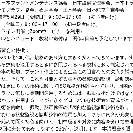
：日本プラントメンテナンス協会、日本設備管理学会、日本ト
ーモグラフィ協会、石油学会、土木学会、日本航空宇宙学会
6年5月29日（金曜日）9：00～17：00 （初心者向け）
2日（金曜日）9：00～17：00 （初中級者向け）
ライン開催（Zoomウェビナーを利用）
IDとパスワード，教材の送付は，開催3日前を予定しています
講習会の特徴：
ーバル化の時代。規格のあり方も大きく変わってきています。
ある技術を適用するときに参照されるべき規格も多く制定され
障率の増加、プラント停止による生産性の阻害などの欠点を補
した。そして、これを可能とする種々の機械状態監視・診断技術
では更に多くの技術に関してISO規格が検討されており、国際
トラブル無しに長期間運用するためには、振動技術だけではな
活かして併用することができるグローバルな技術者の育成がと
技術を俯瞰し、振動、熱画像等の代表的な監視診断技術を取り
における状態監視と診断技術の適用も加え，さらに内容が充実
を始めて聞く初心者向けと，初中級者を対象に内容を分けて整
でを2回に分けてわかりやすくご紹介し説明します。本講習会を