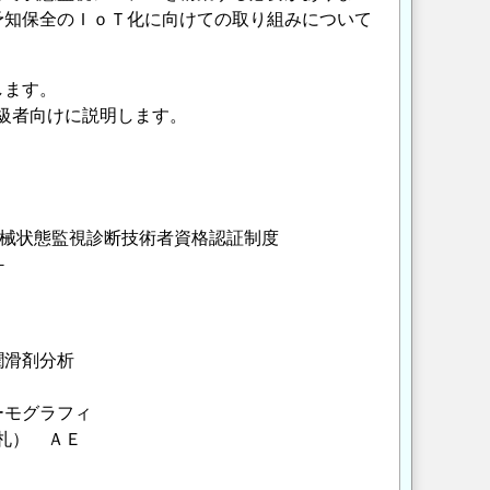
予知保全のＩｏＴ化に向けての取り組みについて
します。
中級者向けに説明します。
と機械状態監視診断技術者資格認証制度
－
潤滑剤分析
ーモグラフィ
り札） ＡＥ