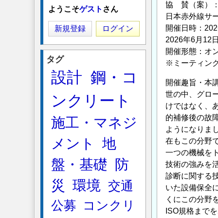
協 賛（案）
ようこそ
ゲスト
さん
日本赤外線サ
開催日時：202
新規登録
ログイン
2026年6月1
開催形態：オン
タグ
※ミーティング
設計
鋼・コ
開催趣旨・本
世の中、グロ
ンクリート
けではなく、
的補修後の故
施工・マネジ
ようになりま
メント
地
在もこの分野
一つの機械を
盤・基礎
防
技術の強みを
診断に関する
災
環境
交通
いた設備保全
くにこの分野
公募
コンクリ
ISO規格ま