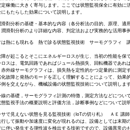
安定稼働に大きく寄与します。ここでは状態監視保全に有効に
全にもたらした効果について説明します。
潤滑剤分析の基礎・基本的な内容（各分析法の目的、原理、適
：潤滑剤分析のより詳細な内容、判定法および実務的な活用事
常は熱にも現れる 熱で診る状態監視技術 サーモグラフィ 講
故障が起こるとそこにエネルギーロスが生じ、当初の性能を保
ーロスは、電気回路であればジュール熱損失、回転機器であれ
。赤外線サーモグラフィは、損失熱を定性的かつ定量的に測定
劣化故障と発熱のモードを正しく理解することによって、効果
事例を交えながら、機械設備の状態監視技術について説明しま
外線の基礎，サーモグラフィ計測の特徴，測定方法などについ
状態監視手法の概要説明と評価方法，診断事例などについて説
サで見えない状態を見る監視技術（IoTの切り札） ＡＥ 講師：
進行して振動や加速度に変化が現れるのは、設備としては末期
行に伴い発生する弾性波を検出する技術ですので、設備異常のも