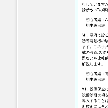
行しています
診断やIoTの
・初心者編：A
・初中級者編
Ⅶ．電流で診
誘導電動機の駆動電
ます。この手
械の設置現場
題などを比較
解説します。
・初心者編：
・初中級者編
Ⅷ．設備保全
設備診断技術
導入すること
断技術にはそ