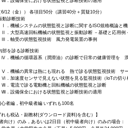
7:00 Ⅷ．設備保全における状態監視と診断技術の適用
/12（金）） 各項目50分（講習40分＋質疑10分）
振動診断技術
9:50 Ⅰ．機械システムの状態監視と診断に関するISO規格概論
0:45 Ⅱ．大型高速回転機械の状態監視と振動診断 －基礎と応用例
1:40 Ⅲ．軸受の状態監視技術 風力発電装置の事例
内部を診る診断技術
2:35 Ⅳ．機械の循環器系（潤滑油）の診断で日常の健康管理を 
4:15 Ⅴ．機械の異常は熱にも現れる 熱で診る状態監視技術 サ
5:10 Ⅵ．加速度センサで見えない状態を見る監視技術（IoTの切
6:05 Ⅶ．電流で診る電動機と回転機械の状態監視と診断
7:00 Ⅷ．設備保全における状態監視と診断技術の適用
心者編，初中級者編 いずれも100名
れも税込・副教材(ダウンロード資料)を含む）】
心者向け）のみ，あるいは2日目（初中級者向け）のみの場合：