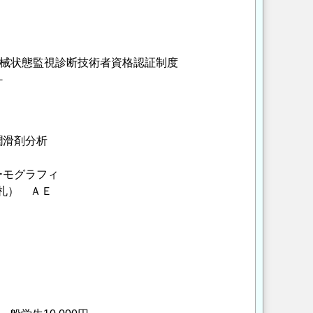
と機械状態監視診断技術者資格認証制度
－
潤滑剤分析
ーモグラフィ
り札） ＡＥ