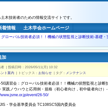
る土木技術者のための情報交流サイトです。
新着情報
土木学会ホームページ
：グローバル技術者必須！！機械の状態監視と診断技術‐基礎・
追加
稿者
|
投稿日時
2026/05/11(月) 10:32
ベント案内
|
トピックス
お知らせ
|
タグ
メンテナンス
26-50講習会：グローバル技術者必須！！機械の状態監視と診断
礎・実践ノウハウと応用例・規格（初心者向け，初中級者向け）‐
//www.jsme.or.jp/event/26-50/
JIS・学会基準委員会 TC108SC5国内委員会