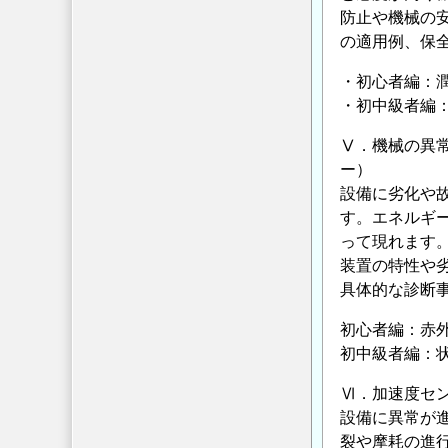
防止や機械の
の適用例、保
・初心者編：
・初中級者編
Ⅴ．機械の異
ー）
設備に劣化や
す。エネルギ
って現れます
装置の特性や
具体的な診断
初心者編：赤
初中級者編：
Ⅵ．加速度セン
設備に異常が
裂や摩耗の進