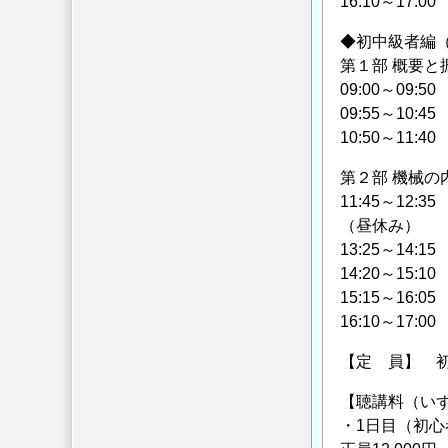
16:10～1
◆初中級者編（6
第１部 概要と
09:00～0
09:55～1
10:50～1
第２部 機械の
11:45～1
（昼休み）
13:25～1
14:20～1
15:15～1
16:10～1
【定 員】 初
【聴講料（いず
・1日目（初