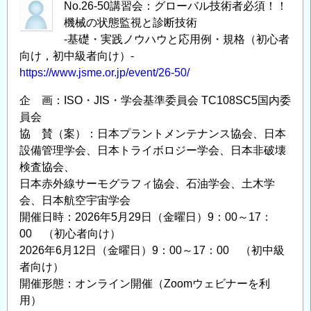
No.26-50講習会：グローバル技術者必須！！
機械の状態監視と診断技術
‐基礎・実践ノウハウと応用例・規格（初心者
向け，初中級者向け）‐
https://www.jsme.or.jp/event/26-50/
企 画：ISO・JIS・学会基準委員会 TC108SC5国内委
員会
協 賛（案）：日本プラントメンテナンス協会、日本
設備管理学会、日本トライボロジー学会、日本非破壊
検査協会、
日本赤外線サーモグラフィ協会、石油学会、土木学
会、日本航空宇宙学会
開催日時：2026年5月29日（金曜日）9：00～17：
00 （初心者向け）
2026年6月12日（金曜日）9：00～17：00 （初中級
者向け）
開催形態：オンライン開催（Zoomウェビナーを利
用）