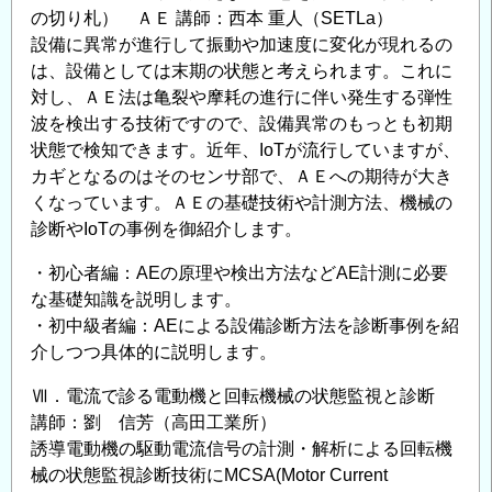
の切り札） ＡＥ 講師：西本 重人（SETLa）
設備に異常が進行して振動や加速度に変化が現れるの
は、設備としては末期の状態と考えられます。これに
対し、ＡＥ法は亀裂や摩耗の進行に伴い発生する弾性
波を検出する技術ですので、設備異常のもっとも初期
状態で検知できます。近年、IoTが流行していますが、
カギとなるのはそのセンサ部で、ＡＥへの期待が大き
くなっています。ＡＥの基礎技術や計測方法、機械の
診断やIoTの事例を御紹介します。
・初心者編：AEの原理や検出方法などAE計測に必要
な基礎知識を説明します。
・初中級者編：AEによる設備診断方法を診断事例を紹
介しつつ具体的に説明します。
Ⅶ．電流で診る電動機と回転機械の状態監視と診断
講師：劉 信芳（高田工業所）
誘導電動機の駆動電流信号の計測・解析による回転機
械の状態監視診断技術にMCSA(Motor Current