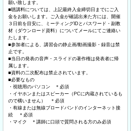
願い致します。
■聴講料については、上記最終入金締切日までにご入
金をお願いします。ご入金が確認出来た方には、開催
３日前を目安に、ミーティングIDとパスワード・副教
材（ダウンロード資料）についてメールにてご連絡い
たします。
■参加者による、講習会の静止画/動画撮影・録音は禁
止です。
■当日の発表の音声・スライドの著作権は発表者に帰
属します。
■資料の二次配布は禁止されています。
■必要なもの
・視聴用のパソコン ＊必須
・イヤホンまたはスピーカー（PCに内蔵されているも
ので構いません） ＊必須
・有線または無線ブロードバンドのインターネット接
続 ＊必須
・マイク ＊講師に口頭で質問される方のみ必須