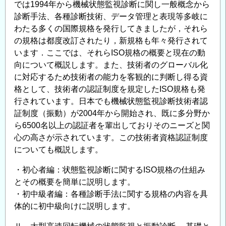
では1994年から機械状態監視診断に関し一般概念から
診断手法、各種診断技術、データ管理と表現等多岐に
わたる多くの国際規格を発行してきましたが，それら
の規格は都度改訂されたり，新規格も年々発行されて
います．ここでは、それらISO規格の概要と現在の動
向について概説します。また、技術者のグローバル化
に対応するため技術者の能力を客観的に判断し得る資
格として、技術者の認証制度を規定したISO規格も発
行されています。日本でも機械状態監視診断技術者認
証制度（振動）が2004年から開始され、既に多分野か
ら6500名以上の認証者を輩出しておりそのニーズと関
心の高さが示されています。この技術者資格認証制度
についても概説します。
・初心者編：状態監視診断に関するISO規格の仕組み
とその概要を簡単に説明します。
・初中級者編：各種診断手法に関する規格の内容を具
体的に初中級向けに説明します。