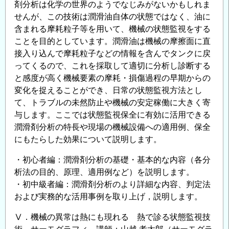
剤分析は化学の世界のようでなじみがないかもしれま
せんが、この技術は潤滑油自体の状態ではなく、油に
含まれる摩耗粒子等を用いて、機械の状態監視をする
ことを目的としています。潤滑油は機械の摩擦面に直
接入り込んで摩耗粒子などの情報を含んでタンクに戻
ってくるので、これを採取して適切に分析し診断する
と感度が高く機械要素の摩耗・損傷過程の早期からの
変化を捉えることができ、日常の状態監視方法とし
て、トラブルの未然防止や機械の安定稼働に大きく寄
与します。ここでは状態監視保全に有効に活用できる
潤滑剤分析の特長や現場の機械設備への適用例、保全
にもたらした効果について説明します。
・初心者編：潤滑剤分析の基礎・基本的な内容（各分
析法の目的、原理、適用例など）を説明します。
・初中級者編：潤滑剤分析のより詳細な内容、判定法
および実務的な活用事例を取り上げ，説明します。
Ⅴ．機械の異常は熱にも現れる 熱で診る状態監視技