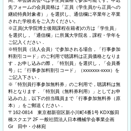
間、本会講習会へは学生員価格で参加可能です。申込
先フォームの会員資格は「正員（学生員から正員への
継続特典対象者）」を選択し、通信欄に卒業年と卒業
された学校名をご入力ください。
※正員(大学院博士後期課程在籍者)の方は「学生員」
を選択し，「通信欄」に所属大学院名，課程・学年を
ご記入ください．
※特別員（法人会員）で参加される場合，「行事参加
料割引コード」のご利用で聴講料は正員価格となりま
す．お申し込みの際，「特別員」を選択し，「会員番
号」に「行事参加料割引コード」（xxxxxxx-xxxx）を
ご記入下さい．
※「特別員行事参加無料券」のご利用で，聴講料は無
料となります．「特別員（無料券利用）」としてお申
込みの上，以下の担当職員まで「行事参加無料券（原
本）」をご郵送ください．
〒162-0814 東京都新宿区新小川町4番1号 KDX飯田
橋スクエア 2F 一般社団法人日本機械学会事業企画
Gr 田中・小林宛