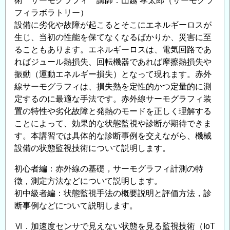
術 サーモグラフィ 講師：山越 孝太郎（サーモグラ
フィラボラトリー）
設備に劣化や故障が起こるとそこにエネルギーロスが
生じ、当初の性能を保てなくなるばかりか、災害に至
ることもあります。エネルギーロスは、電気回路であ
ればジュール熱損失、回転機器であれば摩擦熱損失や
振動（運動エネルギー損失）となって現れます。赤外
線サーモグラフィは、損失熱を定性的かつ定量的に測
定するのに最適な手法です。赤外線サーモグラフィ装
置の特性や劣化故障と発熱のモードを正しく理解する
ことによって、効果的な状態監視や診断が期待できま
す。本講習では具体的な診断事例を交えながら、機械
設備の状態監視技術について説明します。
初心者編：赤外線の基礎，サーモグラフィ計測の特
徴，測定方法などについて説明します。
初中級者編：状態監視手法の概要説明と評価方法，診
断事例などについて説明します。
Ⅵ．加速度センサで見えない状態を見る監視技術（IoT