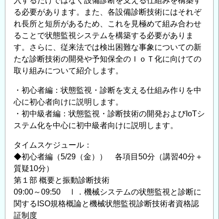
入するだけではなく設備診断を支える仕組みを構築す
る必要があります。また、各設備診断技術にはそれぞ
れ長所と短所があるため、これを見極めて組み合わせ
ることで状態監視システムを構築する必要がありま
す。さらに、従来法では検出困難な事象についての新
たな診断技術の開発や予知保全のＩｏＴ化に向けての
取り組みについて紹介します。
・初心者編：状態監視・診断を支える仕組み作りを中
心に初心者向けに説明します。
・初中級者編：状態監視・診断技術の開発およびIoTシ
ステム化を中心に初中級者向けに説明します。
タイムスケジュール：
◆初心者編（5/29（金）） 各項目50分（講習40分＋
質疑10分）
第１部 概要と振動診断技術
09:00～09:50 Ⅰ．機械システムの状態監視と診断に
関するISO規格概論と機械状態監視診断技術者資格認
証制度