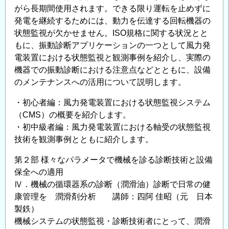
がら長期間使用されます。できる限り運転を止めずに
発電を継続するためには、動力を伝達する回転機器の
状態監視が欠かせません。ISO規格に関する状況とと
もに、振動診断アプリケーションの一つとして風力発
電装置における状態監視と観測事例を紹介し、実際の
機器での振動診断における注意点などとともに、設備
のメンテナンスへの活用について説明します。
・初心者編：風力発電装置における状態監視システム
（CMS）の概要を紹介します。
・初中級者編：風力発電装置における軸受の状態監視
技術を観測事例とともに紹介します。
第２部 様々なパラメータで機械を診る診断技術と設備
保全への適用
Ⅳ．機械の循環器系の診断（潤滑油）診断で日常の健
康管理を 潤滑剤分析 講師：四阿 佳昭（元 日本
製鉄）
機械システムの状態監視・診断技術者にとって、潤滑