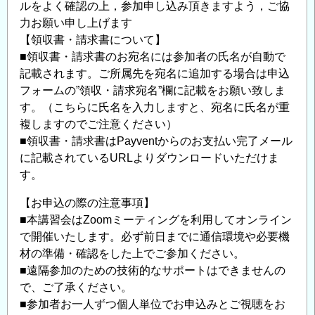
ルをよく確認の上，参加申し込み頂きますよう，ご協
力お願い申し上げます
【領収書・請求書について】
■領収書・請求書のお宛名には参加者の氏名が自動で
記載されます。ご所属先を宛名に追加する場合は申込
フォームの”領収・請求宛名”欄に記載をお願い致しま
す。（こちらに氏名を入力しますと、宛名に氏名が重
複しますのでご注意ください）
■領収書・請求書はPayventからのお支払い完了メール
に記載されているURLよりダウンロードいただけま
す。
【お申込の際の注意事項】
■本講習会はZoomミーティングを利用してオンライン
で開催いたします。必ず前日までに通信環境や必要機
材の準備・確認をした上でご参加ください。
■遠隔参加のための技術的なサポートはできませんの
で、ご了承ください。
■参加者お一人ずつ個人単位でお申込みとご視聴をお