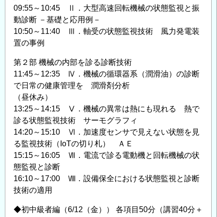
09:55～10:45 Ⅱ．大型高速回転機械の状態監視と振
動診断 －基礎と応用例－
10:50～11:40 Ⅲ．軸受の状態監視技術 風力発電装
置の事例
第２部 機械の内部を診る診断技術
11:45～12:35 Ⅳ．機械の循環器系（潤滑油）の診断
で日常の健康管理を 潤滑剤分析
（昼休み）
13:25～14:15 Ⅴ．機械の異常は熱にも現れる 熱で
診る状態監視技術 サーモグラフィ
14:20～15:10 Ⅵ．加速度センサで見えない状態を見
る監視技術（IoTの切り札） ＡＥ
15:15～16:05 Ⅶ．電流で診る電動機と回転機械の状
態監視と診断
16:10～17:00 Ⅷ．設備保全における状態監視と診断
技術の適用
◆初中級者編（6/12（金）） 各項目50分（講習40分＋