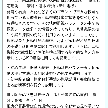
Ⅱ．大型高速回転機械の状態監視と振動診断 －基礎と
応用例－ 講師：瀧本 孝治（新川電機）
発電や石油、石化など多くのプラントで重要な役割を
担っている大型高速回転機械は常に状態を監視しなが
ら運転されますが、その状態監視パラメータの中でも
振動データは多くの情報を持っており、異常兆候の検
知や異常原因の究明に利用されています。ここでは、
振動現象と振動計測の基礎、および振動解析診断技術
の基礎と診断事例に関して説明します。さらに、回転
機械の振動測定と評価基準に関する基本的な考え方を
示しているISO規格に関しても説明します。
・初心者編：振動の基礎，振動監視パラメータ，軸振
動の測定方法および関連規格の概要を説明します。
・初中級者編：振動解析手法の概要説明と振動解析に
よる診断事例を紹介，説明します。
Ⅲ．軸受の状態監視技術 風力発電装置の事例 講
師：高橋 亨（NTN）
風力発電装置は自然環境のなかで変動する風を受けな