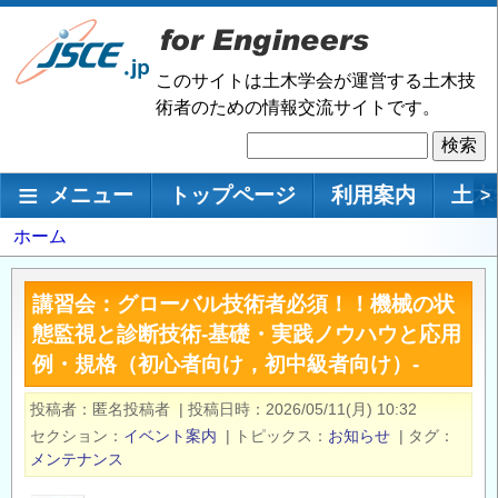
メ
イ
ン
このサイトは土木学会が運営する土木技
コ
術者のための情報交流サイトです。
ン
検
テ
索
ン
メインナビゲーション
メニュー
トップページ
利用案内
土木
>
ツ
に
パ
ホーム
移
ン
動
く
講習会：グローバル技術者必須！！機械の状
ず
態監視と診断技術‐基礎・実践ノウハウと応用
例・規格（初心者向け，初中級者向け）‐
投稿者
匿名投稿者
|
投稿日時
2026/05/11(月) 10:32
セクション
イベント案内
|
トピックス
お知らせ
|
タグ
メンテナンス