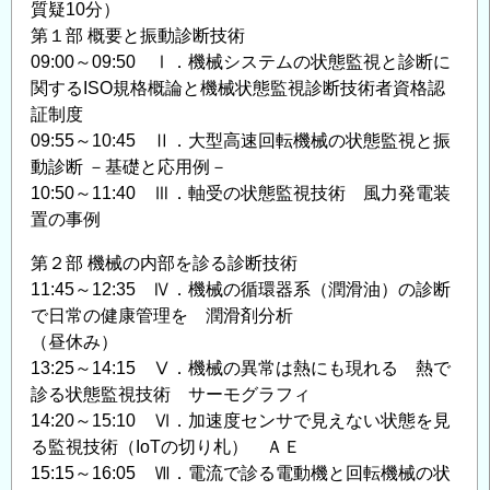
質疑10分）
第１部 概要と振動診断技術
09:00～09:50 Ⅰ．機械システムの状態監視と診断に
関するISO規格概論と機械状態監視診断技術者資格認
証制度
09:55～10:45 Ⅱ．大型高速回転機械の状態監視と振
動診断 －基礎と応用例－
10:50～11:40 Ⅲ．軸受の状態監視技術 風力発電装
置の事例
第２部 機械の内部を診る診断技術
11:45～12:35 Ⅳ．機械の循環器系（潤滑油）の診断
で日常の健康管理を 潤滑剤分析
（昼休み）
13:25～14:15 Ⅴ．機械の異常は熱にも現れる 熱で
診る状態監視技術 サーモグラフィ
14:20～15:10 Ⅵ．加速度センサで見えない状態を見
る監視技術（IoTの切り札） ＡＥ
15:15～16:05 Ⅶ．電流で診る電動機と回転機械の状