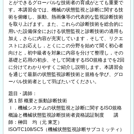
とができるグローバルな技術者の育成がとても重要で
す。本講習会では、機械の状態監視と診断に関する技
術を俯瞰し、振動、熱画像等の代表的な監視診断技術
を取り上げます。また、これらの診断技術を総合的に
用いた設備保全における状態監視と診断技術の適用も
加え，さらに内容が充実しています．そして、リクエ
ストにお応えし，とくにこの分野を始めて聞く初心者
向けと，初中級者を対象に内容を分けて整理し，その
基礎と応用の初歩、そして関連するISO規格までを2回
に分けてわかりやすくご紹介し説明します。本講習会
を通じて最新の状態監視診断技術と規格を学び、グロ
ーバル技術者として羽ばたいてください。
題目・講師：
第１部 概要と振動診断技術
Ⅰ．機械システムの状態監視と診断に関するISO規格
概論と機械状態監視診断技術者資格認証制度 講
師：榊田 均（元 東芝）
ISO/TC108/SC5（機械状態監視診断サブコミッティ）