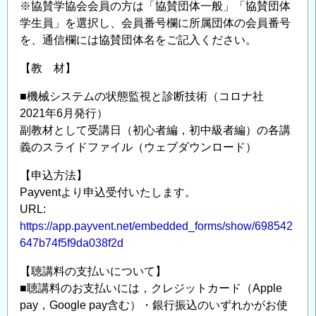
※協賛学協会会員の方は「協賛団体一般」「協賛団体
学生員」を選択し、会員番号欄に所属団体の会員番号
を、通信欄には協賛団体名をご記入ください。
【教 材】
■機械システムの状態監視と診断技術（コロナ社
2021年6月発行）
副教材として受講日（初心者編，初中級者編）の各講
義のスライドファイル（ウェブダウンロード）
【申込方法】
Payventより申込受付いたします。
URL:
https://app.payvent.net/embedded_forms/show/698542
647b74f5f9da038f2d
【聴講料の支払いについて】
■聴講料のお支払いには，クレジットカード（Apple
pay，Google pay含む）・銀行振込のいずれかがお使