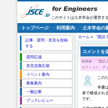
メ
イ
ン
このサイトは土木学会が運営す
コ
ン
メインナビゲーション
トップページ
利用案内
土木学会の
テ
パ
ホーム
『図説
ン
記事・質問・意見を投稿
ツ
ン
する
に
く
コメントを
移
セ
ず
質問広場
動
投稿者
「図説 
ク
意見交換広場
セクション
ブ
シ
イベント案内
ョ
この
ン
募集案内
本書
一般記事
者で構成され
です。
ブックレビュー