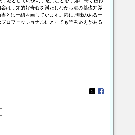
徴，港としての役割，魅力などを，港に長く携わ
内容は，知的好奇心を満たしながら港の基礎知識
内書とは一線を画しています。港に興味のある一
のプロフェッショナルにとっても読み応えがある
Opens in a new wi
Opens in a new