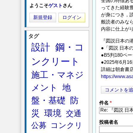
全国の特徴あ
ようこそ
ゲスト
さん
ってきた経験
が身につき，
新規登録
ログイン
般読者のみな
内容に仕上が
タグ
『図説日本の
設計
鋼・コ
●「図説 日本の
●B5判180ペ
ンクリート
●2025年6月1
詳細は朝倉書
施工・マネジ
https://www.as
メント
地
コメントを
盤・基礎
防
件名
災
環境
交通
投稿者名
公募
コンクリ