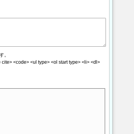
す。
> <code> <ul type> <ol start type> <li> <dl>