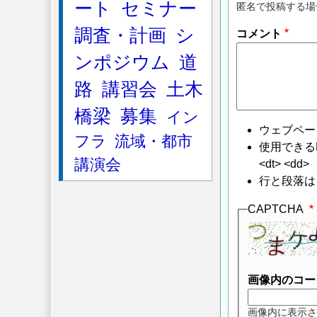
ート
セミナー
匿名で投稿する場
調査・計画
シ
コメント
ンポジウム
道
路
講習会
土木
橋梁
募集
イン
ウェブペー
フラ
流域・都市
使用できるHTMLタ
講演会
<dt> <dd>
行と段落は
CAPTCHA
画像内のコー
画像内に表示さ