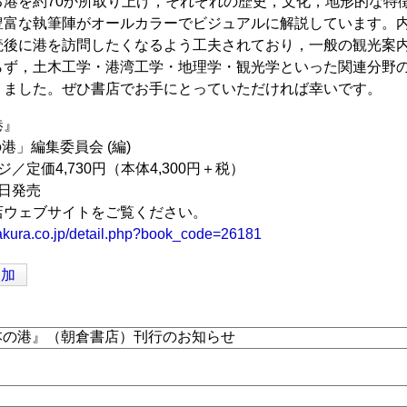
る港を約70か所取り上げ，それぞれの歴史，文化，地形的な特
豊富な執筆陣がオールカラーでビジュアルに解説しています。
読後に港を訪問したくなるよう工夫されており，一般の観光案
らず，土木工学・港湾工学・地理学・観光学といった関連分野
りました。ぜひ書店でお手にとっていただければ幸いです。
港』
港」編集委員会 (編)
ージ／定価4,730円（本体4,300円＋税）
6日発売
店ウェブサイトをご覧ください。
akura.co.jp/detail.php?book_code=26181
追加