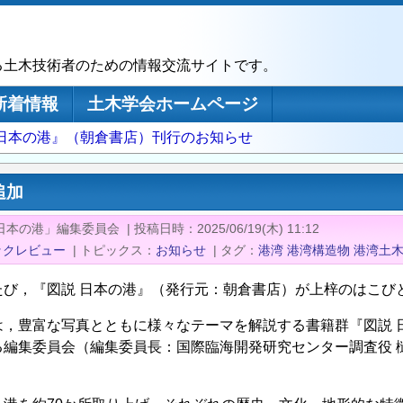
る土木技術者のための情報交流サイトです。
新着情報
土木学会ホームページ
 日本の港』（朝倉書店）刊行のお知らせ
追加
日本の港」編集委員会
|
投稿日時
2025/06/19(木) 11:12
ックレビュー
|
トピックス
お知らせ
|
タグ
港湾
港湾構造物
港湾土
たび，『図説 日本の港』（発行元：朝倉書店）が上梓のはこび
は，豊富な写真とともに様々なテーマを解説する書籍群『図説 
る編集委員会（編集委員長：国際臨海開発研究センター調査役 