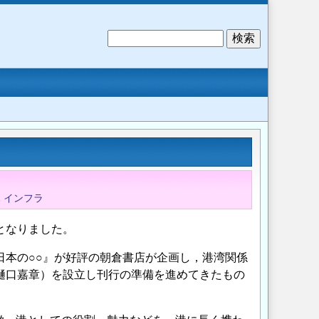
検
索
木
インフラ
となりました。
日本の○○』が好評の朝倉書店が企画し，港湾関係
樋口嘉章）を設立し刊行の準備を進めてきたもの