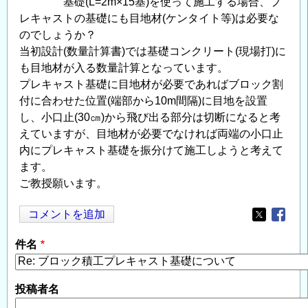
基礎(L=2m×15基)を使って施工する場合、プ
レキャストの基礎にも目地材(ケンタイト等)は必要な
のでしょうか？
当初設計(数量計算書)では基礎コンクリート(現場打)に
も目地材が入る数量計算となっています。
プレキャスト基礎に目地材が必要であればブロック割
付に合わせた位置(端部から10m間隔)に目地を設置
し、小口止(30㎝)から飛び出る部分は切断になると考
えていますが、目地材が必要でなければ両端の小口止
内にプレキャスト基礎を振分けて施工しようと考えて
ます。
ご教授願います。
コメントを追加
Opens in
Opens
件名
投稿者名