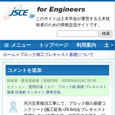
メ
イ
ン
このサイトは土木学会が運営する土木技
コ
術者のための情報交流サイトです。
ン
検
テ
索
ン
メインナビゲーション
メニュー
トップページ
利用案内
土木
>
ツ
に
パ
ホーム
ブロック積工プレキャスト基礎について
移
ン
動
く
コメントを追加
ず
投稿者
匿名投稿者
|
投稿日時
2025/05/01(木) 20:35
セクション
質問広場
|
タグ
ブロック積
基礎
プレキャスト
基礎
目地材
ケンタイト
瀝青目地
河川災害復旧工事にて、ブロック積の基礎コ
ンクリート(施工延長=29.6m)をプレキャスト