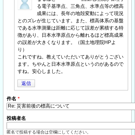
名
る電子基準点、三角点、水準点等の標高
投
成果には、長年の地殻変動によって現況
稿
とのズレが生じています。また、標高体系の基盤
者
である水準測量は距離に応じて誤差が累積する特
に
徴があり、日本水準原点から離れるほど標高成果
よ
の誤差が大きくなります。（国土地理院HPよ
る
り）
「
これですね。教えていただいてありがとうござい
Re:
災
ます。ちやんと日本水準原点というのがあるので
害
すね。安心しました。
前
返信
後
の
件名
標
高
に
投稿者名
つ
い
匿名で投稿する場合は空欄にしてください。