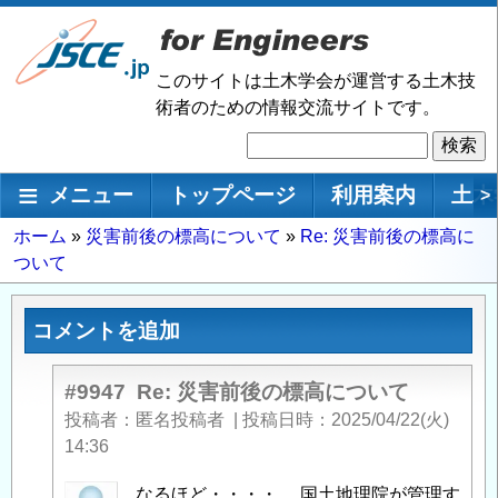
メ
イ
ン
このサイトは土木学会が運営する土木技
コ
術者のための情報交流サイトです。
ン
検
テ
索
ン
メインナビゲーション
メニュー
トップページ
利用案内
土木
>
ツ
に
パ
ホーム
災害前後の標高について
Re: 災害前後の標高に
移
ついて
ン
動
く
ず
コメントを追加
#9947
Re: 災害前後の標高について
投稿者
匿名投稿者
|
投稿日時
2025/04/22(火)
14:36
匿
なるほど・・・・ 国土地理院が管理す