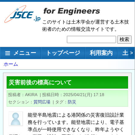
メ
イ
ン
このサイトは土木学会が運営する土木技
コ
術者のための情報交流サイトです。
ン
検
テ
索
ン
メインナビゲーション
メニュー
トップページ
利用案内
土木
>
ツ
に
パ
ホーム
移
ン
動
く
災害前後の標高について
ず
投稿者
AKIRA
|
投稿日時
2025/04/21(月) 17:18
セクション
質問広場
|
タグ
防災
能登半島地震による港関係の災害復旧設計業
務を行っています。能登地震により、電子基
準点が一時使用できなくなり、昨年ようやく