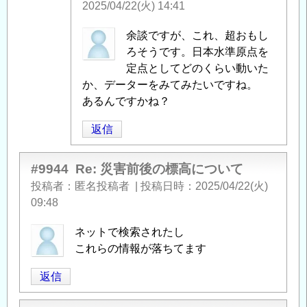
い
2025/04/22(火) 14:41
て
」
へ
匿
余談ですが、これ、超おもし
の
名
ろそうです。日本水準原点を
返
投
定点としてどのくらい動いた
信
稿
か、データーをみてみたいですね。
者
あるんですかね？
に
返信
よ
る
「
Re:
#9944
Re: 災害前後の標高について
災
投稿者
匿名投稿者
|
投稿日時
2025/04/22(火)
害
09:48
前
ネットで検索されたし
後
これらの情報が落ちてます
の
標
返信
高
に