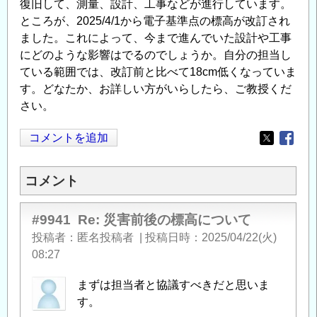
復旧して、測量、設計、工事などが進行しています。
ところが、2025/4/1から電子基準点の標高が改訂され
ました。これによって、今まで進んでいた設計や工事
にどのような影響はでるのでしょうか。自分の担当し
ている範囲では、改訂前と比べて18cm低くなっていま
す。どなたか、お詳しい方がいらしたら、ご教授くだ
さい。
コメントを追加
Opens in
Opens
コメント
#9941
Re: 災害前後の標高について
投稿者
匿名投稿者
|
投稿日時
2025/04/22(火)
08:27
まずは担当者と協議すべきだと思いま
す。