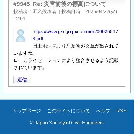
#9945
Re: 災害前後の標高について
つ
い
投稿者
匿名投稿者
|
投稿日時
2025/04/22(火)
て
」
12:01
へ
https://www.gsi.go.jp/common/00026817
の
3.pdf
返
国土地理院より注意喚起文章が出されて
信
いますね。
ローカライゼーションにより整合させるよう記載
されています。
返信
Secondary
トップページ
このサイトについて
ヘルプ
RSS
menu
© Japan Society of Civil Engineers