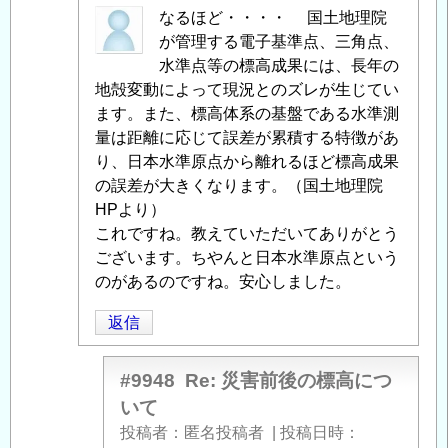
害
匿
なるほど・・・・ 国土地理院
前
名
が管理する電子基準点、三角点、
後
投
水準点等の標高成果には、長年の
の
稿
地殻変動によって現況とのズレが生じてい
標
者
ます。また、標高体系の基盤である水準測
高
に
量は距離に応じて誤差が累積する特徴があ
に
よ
り、日本水準原点から離れるほど標高成果
つ
る
の誤差が大きくなります。（国土地理院
い
「
HPより）
Re:
て
」
災
これですね。教えていただいてありがとう
へ
害
ございます。ちやんと日本水準原点という
の
前
のがあるのですね。安心しました。
返
後
返信
信
の
標
高
#9948
Re: 災害前後の標高につ
に
いて
つ
投稿者
匿名投稿者
|
投稿日時