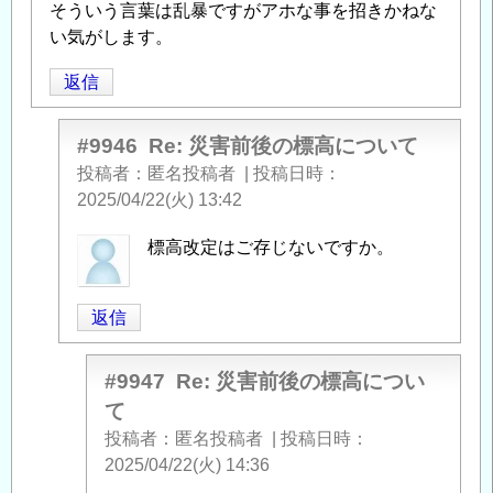
そういう言葉は乱暴ですがアホな事を招きかねな
い気がします。
返信
#9946
Re: 災害前後の標高について
投稿者
匿名投稿者
|
投稿日時
2025/04/22(火) 13:42
匿
標高改定はご存じないですか。
名
投
返信
稿
者
に
#9947
Re: 災害前後の標高につい
よ
て
る
投稿者
匿名投稿者
|
投稿日時
「
Re:
2025/04/22(火) 14:36
災