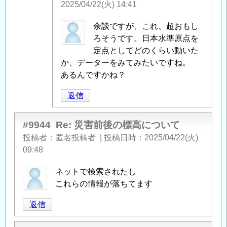
い
2025/04/22(火) 14:41
て
」
へ
匿
余談ですが、これ、超おもし
の
名
ろそうです。日本水準原点を
返
投
定点としてどのくらい動いた
信
稿
か、データーをみてみたいですね。
者
あるんですかね？
に
返信
よ
る
「
Re:
#9944
Re: 災害前後の標高について
災
投稿者
匿名投稿者
|
投稿日時
2025/04/22(火)
害
09:48
前
ネットで検索されたし
後
これらの情報が落ちてます
の
標
返信
高
に