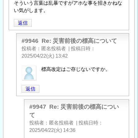
そういう言葉は乱暴ですがアホな事を招きかねな
い気がします。
返信
#9946
Re: 災害前後の標高について
投稿者
匿名投稿者
|
投稿日時
2025/04/22(火) 13:42
匿
標高改定はご存じないですか。
名
投
返信
稿
者
に
#9947
Re: 災害前後の標高につい
よ
て
る
投稿者
匿名投稿者
|
投稿日時
「
Re:
2025/04/22(火) 14:36
災