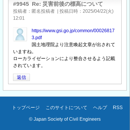
#9945
Re: 災害前後の標高について
つ
い
投稿者
匿名投稿者
|
投稿日時
2025/04/22(火)
て
」
12:01
へ
https://www.gsi.go.jp/common/00026817
の
3.pdf
返
国土地理院より注意喚起文章が出されて
信
いますね。
ローカライゼーションにより整合させるよう記載
されています。
返信
Secondary
トップページ
このサイトについて
ヘルプ
RSS
menu
© Japan Society of Civil Engineers