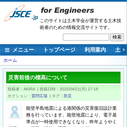
メ
イ
ン
このサイトは土木学会が運営する土木技
コ
術者のための情報交流サイトです。
ン
検
テ
索
ン
メインナビゲーション
メニュー
トップページ
利用案内
土木
>
ツ
に
パ
ホーム
移
ン
動
く
災害前後の標高について
ず
投稿者
AKIRA
|
投稿日時
2025/04/21(月) 17:18
セクション
質問広場
|
タグ
防災
能登半島地震による港関係の災害復旧設計業
務を行っています。能登地震により、電子基
準点が一時使用できなくなり、昨年ようやく