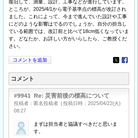
復旧して、測量、設計、工事などが進行しています。
ところが、2025/4/1から電子基準点の標高が改訂され
ました。これによって、今まで進んでいた設計や工事
にどのような影響はでるのでしょうか。自分の担当し
ている範囲では、改訂前と比べて18cm低くなっていま
す。どなたか、お詳しい方がいらしたら、ご教授くだ
さい。
コメントを追加
Opens in
Opens
コメント
#9941
Re: 災害前後の標高について
投稿者
匿名投稿者
|
投稿日時
2025/04/22(火)
08:27
まずは担当者と協議すべきだと思いま
す。