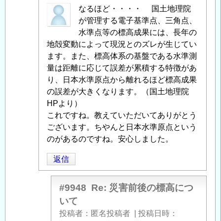
害
匿
なるほど・・・・ 国土地理院
前
名
が管理する電子基準点、三角点、
後
投
水準点等の標高成果には、長年の
の
稿
地殻変動によって現況とのズレが生じてい
標
者
ます。また、標高体系の基盤である水準測
高
に
量は距離に応じて誤差が累積する特徴があ
に
よ
り、日本水準原点から離れるほど標高成果
つ
る
の誤差が大きくなります。（国土地理院
い
「
HPより）
Re:
て
」
災
これですね。教えていただいてありがとう
へ
害
ございます。ちやんと日本水準原点という
の
前
のがあるのですね。安心しました。
返
後
返信
信
の
標
高
#9948
Re: 災害前後の標高につ
に
いて
つ
投稿者
匿名投稿者
|
投稿日時