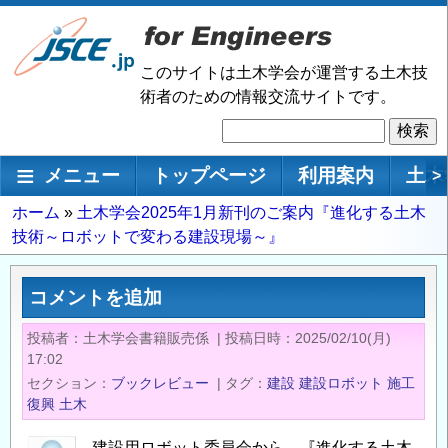
メ
イ
ン
このサイトは土木学会が運営する土木技
コ
術者のための情報交流サイトです。
ン
検
テ
索
ン
メインナビゲーション
メニュー
トップページ
利用案内
土木
>
ツ
に
パ
ホーム
土木学会2025年1月新刊のご案内『進化する土木
移
技術～ロボットで変わる建設現場～』
ン
動
く
ず
コメントを追加
投稿者
土木学会書籍販売係
|
投稿日時
2025/02/10(月)
17:02
セクション
ブックレビュー
|
タグ
建設
建設ロボット
施工
復興
土木
建設用ロボット委員会から、『進化する土木