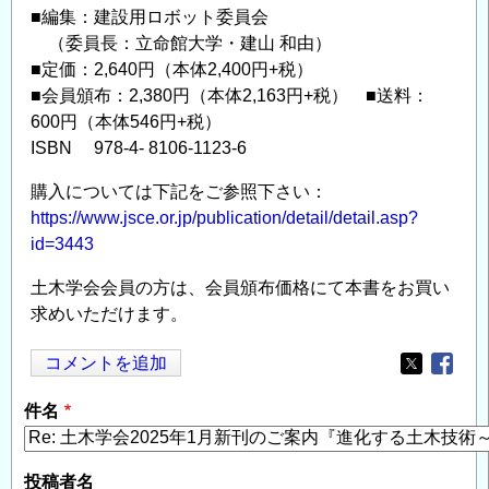
■編集：建設用ロボット委員会
（委員長：立命館大学・建山 和由）
■定価：2,640円（本体2,400円+税）
■会員頒布：2,380円（本体2,163円+税） ■送料：
600円（本体546円+税）
ISBN 978-4- 8106-1123-6
購入については下記をご参照下さい：
https://www.jsce.or.jp/publication/detail/detail.asp?
id=3443
土木学会会員の方は、会員頒布価格にて本書をお買い
求めいただけます。
コメントを追加
Opens in
Opens
件名
投稿者名