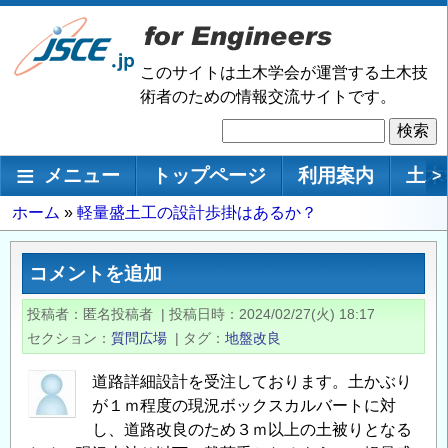
メ
イ
ン
このサイトは土木学会が運営する土木技
コ
術者のための情報交流サイトです。
ン
検
テ
索
ン
メインナビゲーション
メニュー
トップページ
利用案内
土木
>
ツ
に
パ
ホーム
軽量盛土工の設計歩掛はあるか？
移
ン
動
く
コメントを追加
ず
投稿者
匿名投稿者
|
投稿日時
2024/02/27(火) 18:17
セクション
質問広場
|
タグ
地盤改良
道路詳細設計を受注しております。土かぶり
が１ｍ程度の現況ボックスカルバートに対
し、道路改良のため３ｍ以上の土被りとなる