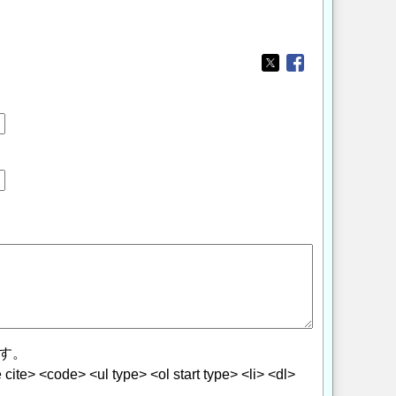
Opens in a new wi
Opens in a new
す。
> <code> <ul type> <ol start type> <li> <dl>