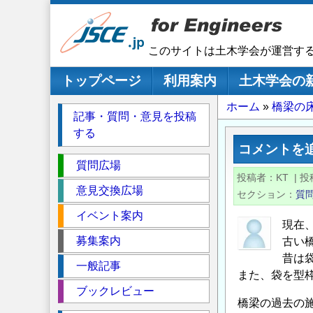
メ
イ
ン
このサイトは土木学会が運営す
コ
ン
メインナビゲーション
トップページ
利用案内
土木学会の
テ
パ
ホーム
橋梁の
ン
記事・質問・意見を投稿
ツ
ン
する
に
く
コメントを
移
セ
ず
質問広場
動
投稿者
KT
|
投
ク
意見交換広場
セクション
質
シ
イベント案内
ョ
現在
ン
募集案内
古い
昔は
一般記事
また、袋を型
ブックレビュー
橋梁の過去の