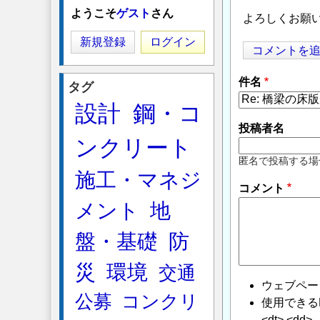
ようこそ
ゲスト
さん
よろしくお願
新規登録
ログイン
コメントを
件名
タグ
設計
鋼・コ
投稿者名
ンクリート
匿名で投稿する場
施工・マネジ
コメント
メント
地
盤・基礎
防
災
環境
交通
ウェブペー
公募
コンクリ
使用できるHTMLタ
<dt> <dd>