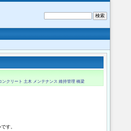
検
索
コンクリート
土木
メンテナンス
維持管理
橋梁
いです。