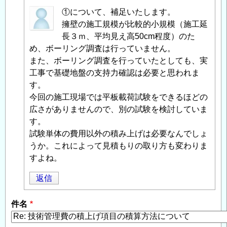
匿
①について、補足いたします。
名
擁壁の施工規模が比較的小規模（施工延
投
長３ｍ、平均見え高50cm程度）のた
稿
め、ボーリング調査は行っていません。
者
また、ボーリング調査を行っていたとしても、実
に
工事で基礎地盤の支持力確認は必要と思われま
よ
す。
る
今回の施工現場では平板載荷試験をできるほどの
「
広さがありませんので、別の試験を検討していま
Re:
技
す。
術
試験単体の費用以外の積み上げは必要なんでしょ
管
うか。これによって見積もりの取り方も変わりま
理
すよね。
費
返信
の
積
件名
上
げ