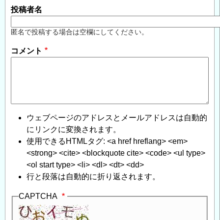
項
投稿者名
目
の
匿名で投稿する場合は空欄にしてください。
積
コメント
算
方
法
に
つ
い
ウェブページのアドレスとメールアドレスは自動的
て
」
にリンクに変換されます。
へ
使用できるHTMLタグ: <a href hreflang> <em>
の
<strong> <cite> <blockquote cite> <code> <ul type>
返
<ol start type> <li> <dl> <dt> <dd>
信
行と段落は自動的に折り返されます。
CAPTCHA