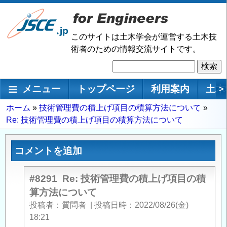
メ
イ
ン
このサイトは土木学会が運営する土木技
コ
術者のための情報交流サイトです。
ン
検
テ
索
ン
メインナビゲーション
メニュー
トップページ
利用案内
土木
>
ツ
に
パ
ホーム
技術管理費の積上げ項目の積算方法について
移
Re: 技術管理費の積上げ項目の積算方法について
ン
動
く
ず
コメントを追加
#8291
Re: 技術管理費の積上げ項目の積
算方法について
投稿者
質問者
|
投稿日時
2022/08/26(金)
18:21