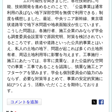
工の可能性を聞きました。各社技術的に可
能、技術開発を進めるとのことで、「公益事業は通常
利用の及ばない地下深部空間を無償で利用できる」制
度を構想しました。最近、中央リニア新幹線、東京環
状道路等で地下水問題や地表面陥没が生じています。
こうした問題は。各施行者、施工企業のみならず学会
も調査委員会設置等で原因究明、対策を検討されてい
るところです。鉄道や道路といった公共的事業とはい
え、私人の土地の地下、問題が起これば多くの土地所
有者、周辺土地利用等に影響を与えます。工事施行・
施工にあたっては、非常に貴重な、また公益的な空間
での事業・工事であることを認識し、慎重な施工とア
フターケアを望みます。学会も個別委員会の協力のみ
ならず、必要な対策等まとめて、事業の安定的実施に
結びつくよう、活動いただくことを期待しておりま
す。
コメントを追加
Opens in
Opens