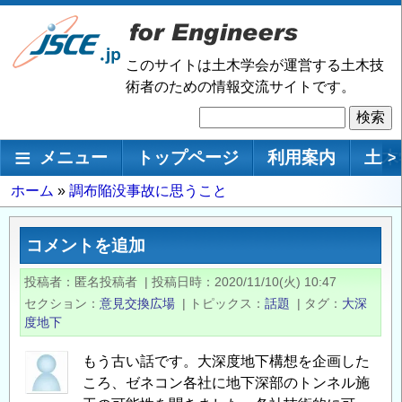
メ
イ
ン
このサイトは土木学会が運営する土木技
コ
術者のための情報交流サイトです。
ン
検
テ
索
ン
メインナビゲーション
メニュー
トップページ
利用案内
土木
>
ツ
に
パ
ホーム
調布陥没事故に思うこと
移
ン
動
く
コメントを追加
ず
投稿者
匿名投稿者
|
投稿日時
2020/11/10(火) 10:47
セクション
意見交換広場
|
トピックス
話題
|
タグ
大深
度地下
もう古い話です。大深度地下構想を企画した
ころ、ゼネコン各社に地下深部のトンネル施