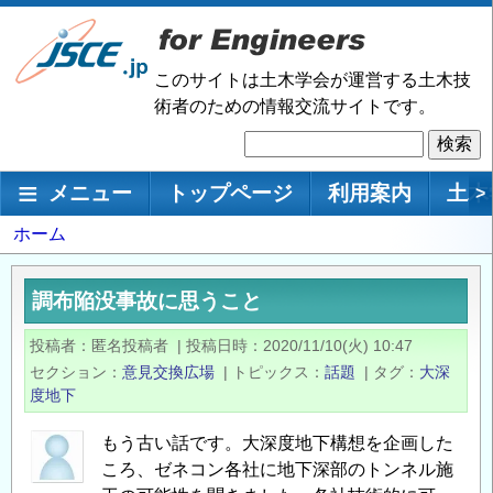
メ
イ
ン
このサイトは土木学会が運営する土木技
コ
術者のための情報交流サイトです。
ン
検
テ
索
ン
メインナビゲーション
メニュー
トップページ
利用案内
土木
>
ツ
に
パ
ホーム
移
ン
動
く
調布陥没事故に思うこと
ず
投稿者
匿名投稿者
|
投稿日時
2020/11/10(火) 10:47
セクション
意見交換広場
|
トピックス
話題
|
タグ
大深
度地下
もう古い話です。大深度地下構想を企画した
ころ、ゼネコン各社に地下深部のトンネル施