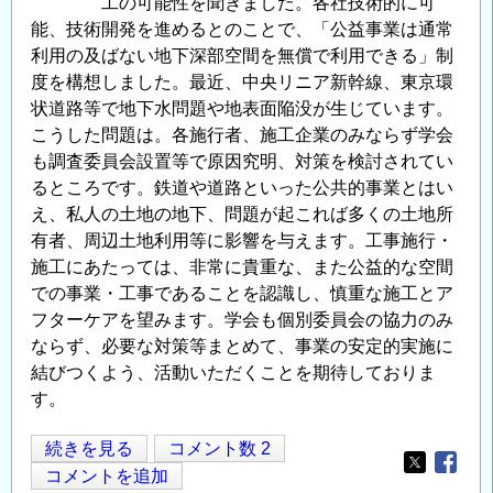
工の可能性を聞きました。各社技術的に可
能、技術開発を進めるとのことで、「公益事業は通常
利用の及ばない地下深部空間を無償で利用できる」制
度を構想しました。最近、中央リニア新幹線、東京環
状道路等で地下水問題や地表面陥没が生じています。
こうした問題は。各施行者、施工企業のみならず学会
も調査委員会設置等で原因究明、対策を検討されてい
るところです。鉄道や道路といった公共的事業とはい
え、私人の土地の地下、問題が起これば多くの土地所
有者、周辺土地利用等に影響を与えます。工事施行・
施工にあたっては、非常に貴重な、また公益的な空間
での事業・工事であることを認識し、慎重な施工とア
フターケアを望みます。学会も個別委員会の協力のみ
ならず、必要な対策等まとめて、事業の安定的実施に
結びつくよう、活動いただくことを期待しておりま
す。
調
続きを見る
コメント数 2
Opens in
Opens
布
コメントを追加