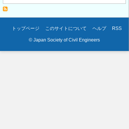
陥
没
事
故
Secondary
トップページ
このサイトについて
ヘルプ
RSS
に
menu
思
© Japan Society of Civil Engineers
う
こ
と
の