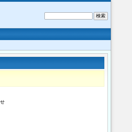
検
索
らせ