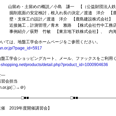
:50 山留め・土留めの概説／小島 謙一 【（公益財団法人
2:20 掘削底面の安定検討，根入れ長の決定／渡邉 洋介 【
4:40 壁・支保工の設計／渡邉 洋介 【鹿島建設株式会社】
5:45 近接施工，計測管理／青木 雅路 【株式会社竹中工務
7:10 事例紹介／荻野 竹敏 【東京地下鉄株式会社】、 
ついては、地盤工学会ホームページをご参照ください。
ban.or.jp/?page_id=5917
地盤工学会ショッピングカート、メール、ファックスをご利用
s-shopping.net/products/detail.php?product_id=1000904636
せ―
講習会担当
n.or.jp(〇→＠)
――――――□■■――――――――――□■■―――――――――
催 2019年度開催講習会】