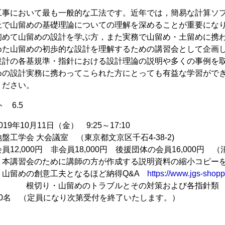
工事において最も一般的な工法です。近年では，簡易な計算ソ
上で山留めの基礎理論についての理解を深めることが重要にな
初めて山留めの設計を学ぶ方，また実務で山留め・土留めに携
めた山留めの初歩的な設計を理解するための講習会として企画
設計の各基規準・指針における設計理論の説明や多くの事例を
めの設計実務に携わってこられた方にとっても有益な学習がで
ください。
 6.5
9年10月11日（金） 9:25～17:10
盤工学会 大会議室 （東京都文京区千石4-38-2)
12,000円 非会員18,000円 後援団体の会員16,000円 
 本講習会のために講師の方が作成する説明資料の縮小コピー
 山留めの創意工夫となるほど納得Q&A
https://www.jgs-shopp
山留めのトラブルとその対策および各指針類
70名 （定員になり次第受付を終了いたします。）
】