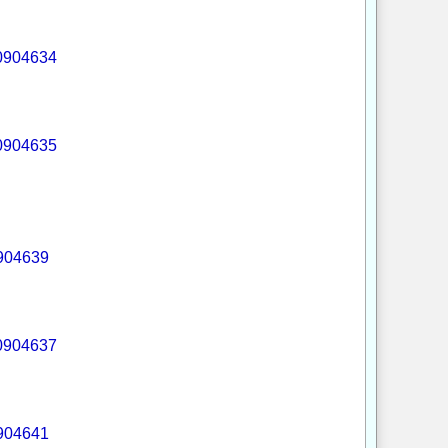
00904634
00904635
0904639
00904637
0904641