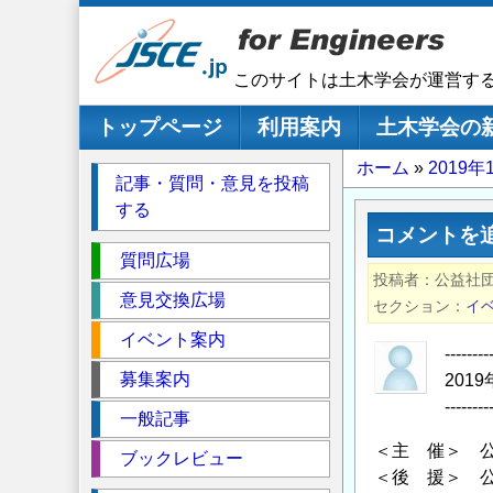
メ
イ
ン
このサイトは土木学会が運営す
コ
ン
メインナビゲーション
トップページ
利用案内
土木学会の
テ
パ
ホーム
2019
ン
記事・質問・意見を投稿
ツ
ン
する
に
く
コメントを
移
セ
ず
質問広場
動
投稿者
公益社
ク
意見交換広場
セクション
イ
シ
イベント案内
ョ
--------
ン
募集案内
201
--------
一般記事
＜主 催＞ 
ブックレビュー
＜後 援＞ 