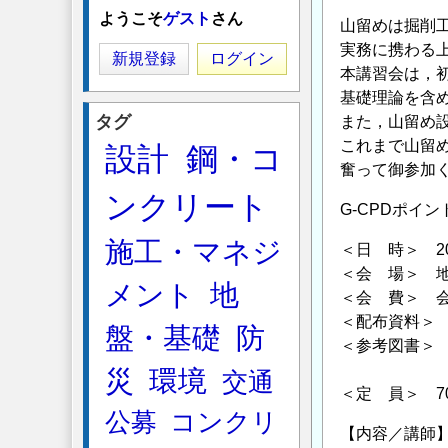
ようこそ
ゲスト
さん
山留めは掘削
実務に携わる
新規登録
ログイン
本講習会は，
基礎理論を含
タグ
また，山留め
これまで山留
設計
鋼・コ
奮って御参加
ンクリート
G-CPDポイント
施工・マネジ
＜日 時＞ 201
＜会 場＞ 地
メント
地
＜会 費＞ 会員
＜配布資料＞
盤・基礎
防
＜参考図書＞
根切り・
災
環境
交通
＜定 員＞ 
公募
コンクリ
【内容／講師