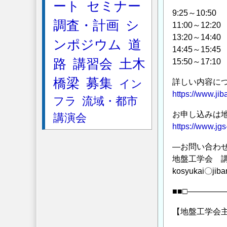
ート
セミナー
9:25～10
調査・計画
シ
11:00～1
13:20～1
ンポジウム
道
14:45～1
路
講習会
土木
15:50～1
橋梁
募集
イン
詳しい内容に
https://www.ji
フラ
流域・都市
お申し込みは
講演会
https://www.jg
―お問い合わ
地盤工学会 
kosyukai〇jiba
■■□――――
【地盤工学会主