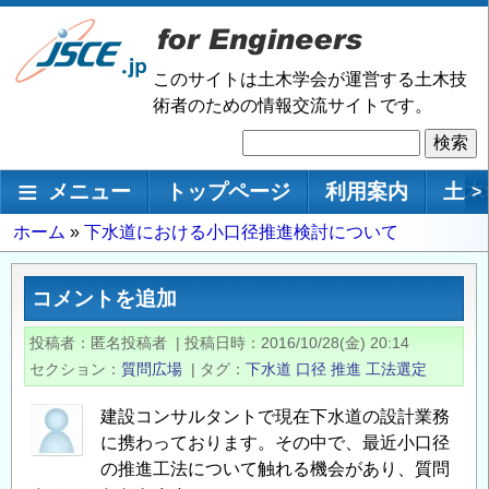
メ
イ
ン
このサイトは土木学会が運営する土木技
コ
術者のための情報交流サイトです。
ン
検
テ
索
ン
メインナビゲーション
メニュー
トップページ
利用案内
土木
>
ツ
に
パ
ホーム
下水道における小口径推進検討について
移
ン
動
く
コメントを追加
ず
投稿者
匿名投稿者
|
投稿日時
2016/10/28(金) 20:14
セクション
質問広場
|
タグ
下水道
口径
推進
工法選定
建設コンサルタントで現在下水道の設計業務
に携わっております。その中で、最近小口径
の推進工法について触れる機会があり、質問