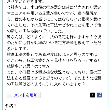
させていただきます。
会社内では、小口径の推進選定は昔に発売された選定
マニュアルを用いる先輩が多いですが、違う役所か
ら、昔の本だから当てにしてはならないと指摘を受け
ていました。その先輩は工法ナビやねっとを用いて他
の新しい工法も調べていました。
皆さんは、どのように工法の選定を行いますか？今後
のためにも何か効率のいい選定方法等を教えていただ
きたいです。
推進工法の指針である程度は絞れると思うのですは、
そこから、各工法協会から見積もりを取ろうとすると
結構多いと思うのですが・・・
また、小口径は多種多様な状況となっており、度の工
法もある程度できると思うのですが、そのような最新
の工法等はどのように手に入れていますか？
コメントを追加
Opens in
Opens
件名