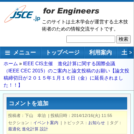
メ
イ
ン
このサイトは土木学会が運営する土木技
コ
術者のための情報交流サイトです。
ン
検
テ
索
ン
メインナビゲーション
メニュー
トップページ
利用案内
土木
>
ツ
に
パ
ホーム
IEEE CIS主催 進化計算に関する国際会議
移
（IEEE CEC 2015）のご案内と論文投稿のお願い【論文投
ン
動
稿締切日が２０１５年１月１６日（金）に延長されまし
く
た！！】
ず
コメントを追加
投稿者
下山 幸治
|
投稿日時
2014/12/16(火) 11:55
セクション
イベント案内
|
トピックス
お知らせ
|
タグ
最適化
進化計算
設計