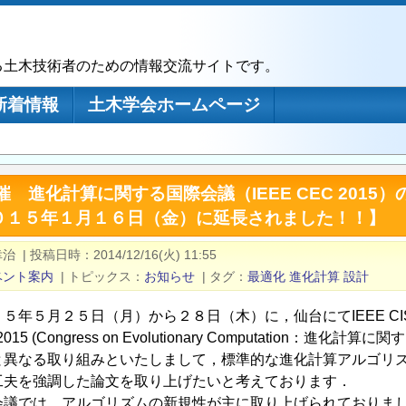
る土木技術者のための情報交流サイトです。
新着情報
土木学会ホームページ
IS主催 進化計算に関する国際会議（IEEE CEC 20
０１５年１月１６日（金）に延長されました！！】
幸治
|
投稿日時
2014/12/16(火) 11:55
ベント案内
|
トピックス
お知らせ
|
タグ
最適化
進化計算
設計
年５月２５日（月）から２８日（木）に，仙台にてIEEE CIS (Computat
2015 (Congress on Evolutionary Computation：
と異なる取り組みといたしまして，標準的な進化計算アルゴリ
工夫を強調した論文を取り上げたいと考えております．
会議では，アルゴリズムの新規性が主に取り上げられておりま