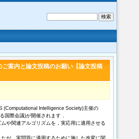
検
索
15）のご案内と論文投稿のお願い【論文投稿
ional Intelligence Society)主催の
進化計算に関する国際会議)が開催されます．
ズムや関連アルゴリズムを，実応用に適用させる
したが，実問題に適用するために施した改変に関