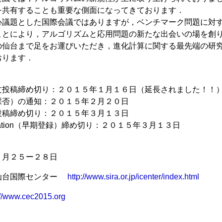
を共有することも重要な側面になってきております．
心議題とした国際会議ではありますが，ベンチマーク問題に対
ことにより，アルゴリズムと応用問題の新たな出会いの場を創
の仙台まで足をお運びいただき，進化計算に関する最先端の研
おります．
投稿締め切り：２０１５年１月１６日（延長されました！！
否）の通知：２０１５年２月２０日
稿締め切り：２０１５年３月１３日
gistration（早期登録）締め切り：２０１５年３月１３日
月２５ー２８日
仙台国際センター
http://www.sira.or.jp/icenter/index.html
://www.cec2015.org