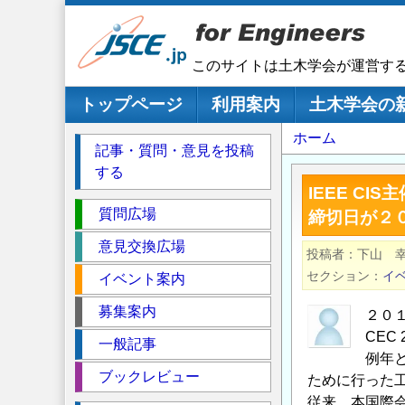
メ
イ
ン
このサイトは土木学会が運営す
コ
ン
メインナビゲーション
トップページ
利用案内
土木学会の
テ
パ
ホーム
ン
記事・質問・意見を投稿
ツ
ン
する
に
く
IEEE C
移
セ
ず
質問広場
締切日が２
動
ク
意見交換広場
投稿者
下山 
シ
セクション
イ
イベント案内
ョ
ン
募集案内
２０１５
CEC 
一般記事
例年
ブックレビュー
ために行った
従来，本国際