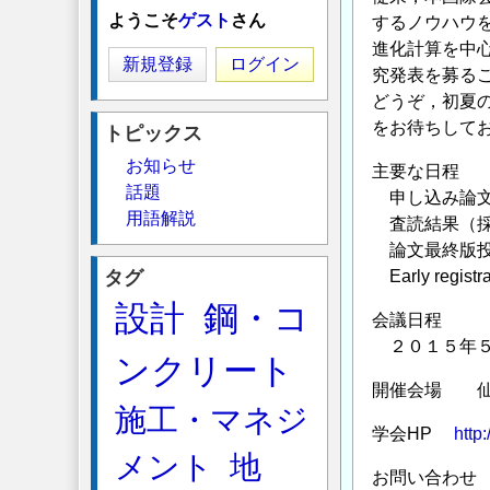
ようこそ
ゲスト
さん
するノウハウ
進化計算を中
新規登録
ログイン
究発表を募る
どうぞ，初夏
をお待ちして
トピックス
お知らせ
主要な日程
話題
申し込み論文
用語解説
査読結果（採
論文最終版投
タグ
Early re
設計
鋼・コ
会議日程
２０１５年５
ンクリート
開催会場 
施工・マネジ
学会HP
http
メント
地
お問い合わせ