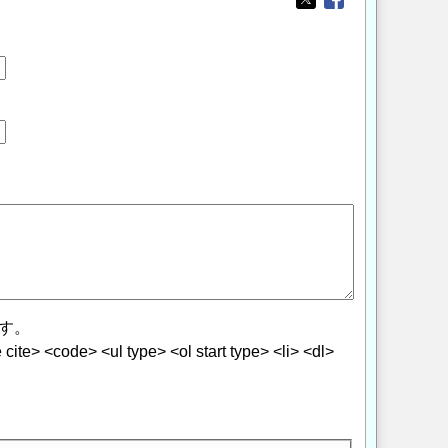
Opens in a new wi
Opens in a new
す。
> <code> <ul type> <ol start type> <li> <dl>