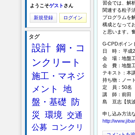
習会では、解
ようこそ
ゲスト
さん
関連する粒子
プログラムを
新規登録
ログイン
構成となって
と思います。
タグ
G-CPDポイン
設計
鋼・コ
日 時： 平成24
会 場：地盤工
ンクリート
会 費：地盤工
テキスト：本
施工・マネジ
持ち物：ノー
メント
地
定 員：50名
講 師：前田
盤・基礎
防
島 亘志【筑
災
環境
交通
申し込み方法
http://www.jib
公募
コンクリ
コメントを