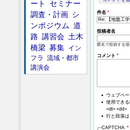
ート
セミナー
件名
調査・計画
シ
ンポジウム
道
投稿者名
路
講習会
土木
匿名で投稿する場
橋梁
募集
イン
コメント
フラ
流域・都市
講演会
ウェブペー
使用できるHTMLタ
<dt> <dd>
行と段落は
CAPTCHA