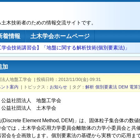
る土木技術者のための情報交流サイトです。
新着情報
土木学会ホームページ
工学会技術講習会】「地盤に関する解析技術(個別要素法)」
追加
団法人地盤工学会
|
投稿日時
2012/11/30(金) 09:31
ベント案内
|
トピックス
お知らせ
|
タグ
解析
個別要素法
DEM
電算
：公益社団法人 地盤工学会
：公益社団法人 土木学会
iscrete Element Method, DEM)」は、固体粒子
学会では，土木学会応用力学委員会離散体の力学小委員会と共
講習会を企画致します。個別要素法の基礎から実務での応用ま