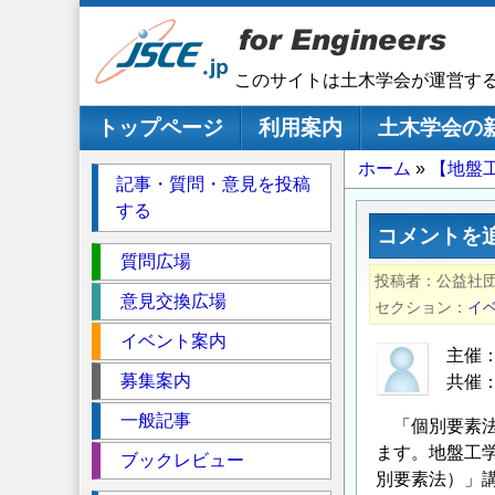
メ
イ
ン
このサイトは土木学会が運営す
コ
ン
メインナビゲーション
トップページ
利用案内
土木学会の
テ
パ
ホーム
【地盤
ン
記事・質問・意見を投稿
ツ
ン
する
に
く
コメントを
移
セ
ず
質問広場
動
投稿者
公益社
ク
意見交換広場
セクション
イ
シ
イベント案内
ョ
主催
ン
募集案内
共催
一般記事
「個別要素法(D
ます。地盤工
ブックレビュー
別要素法）」