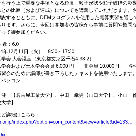
析を行う上で重要な事項となる粒度、粒子形状や粒子破砕の影響
法との比較（および連成）についても講義していただきます。さ
解説するとともに、DEMプログラムを使用した電算実習を通し
おります。さらに、今回は参加者の皆様から事前に質問や疑問
奮って御参加ください。
ト数：6.0
年12月11日（火） 9:30～17:30
学会 大会議室（東京都文京区千石4-38-2）
学会および土木学会会員 6,000 円 非会員 10,000円 学
講習会のために講師が書き下ろしたテキストを使用いたします
トパソコン
 健一【名古屋工業大学】、中田 幸男【山口大学】、小山 
波大学】
など詳細はこちら：
an.or.jp/index.php?option=com_content&view=article&id=133…
追加