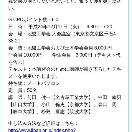
報交換の場としたいと思います。奮って御参加くださ
い。
G-CPDポイント数：6.0
日 時： 平成24年12月11日（火） 9:30～17:30
会 場：地盤工学会 大会議室（東京都文京区千石4-
38-2）
会 費：地盤工学会および土木学会会員 6,000 円
非会員 10,000円 学生会員 3,000円（テキスト代
を含む）
テキスト：本講習会のために講師が書き下ろしたテキ
ストを使用いたします。
持ち物：ノートパソコン
定 員：50名
講 師：前田 健一【名古屋工業大学】、中田 幸男
【山口大学】、小山 倫史【京都大学】、森口 周二
【岐阜大学】、松島 亘志【筑波大学】
申し込み方法など詳細はこちら：
http://www.jiban.or.jp/index.php?