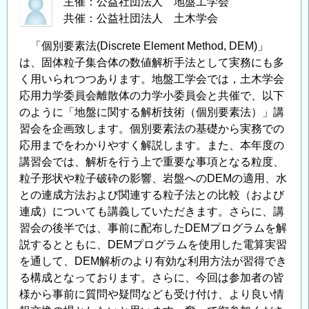
主催：公益社団法人 地盤工学会
共催：公益社団法人 土木学会
「個別要素法(Discrete Element Method, DEM)」
は、固体粒子集合体の数値解析手法として実務にも多
く用いられつつあります。地盤工学会では，土木学会
応用力学委員会離散体の力学小委員会と共催で、以下
のように「地盤に関する解析技術（個別要素法）」講
習会を企画致します。個別要素法の基礎から実務での
応用までをわかりやすく解説します。また、本年度の
講習会では、解析を行う上で重要な事項となる粒度、
粒子形状や粒子破砕の影響、岩盤へのDEMの適用、水
との連成方法および関連する粒子法との比較（および
連成）についても講義していただきます。さらに、講
習会の後半では、事前に配布したDEMプログラムを解
説するとともに、DEMプログラムを使用した電算実習
を通して、DEM解析のより有効な利用方法が習得でき
る構成となっております。さらに、今回は参加者の皆
様から事前に質問や疑問なども受け付け、より良い情