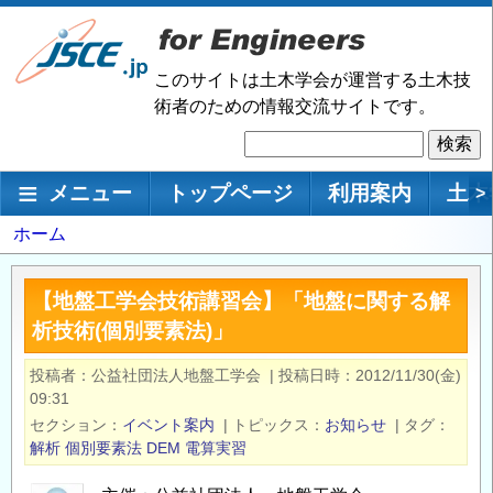
メ
イ
ン
このサイトは土木学会が運営する土木技
コ
術者のための情報交流サイトです。
ン
検
テ
索
ン
メインナビゲーション
メニュー
トップページ
利用案内
土木
>
ツ
に
パ
ホーム
移
ン
動
く
【地盤工学会技術講習会】「地盤に関する解
ず
析技術(個別要素法)」
投稿者
公益社団法人地盤工学会
|
投稿日時
2012/11/30(金)
09:31
セクション
イベント案内
|
トピックス
お知らせ
|
タグ
解析
個別要素法
DEM
電算実習