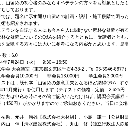
は、山留めの初心者のみならずベテランの方々をも対象とした
待ちしております。
半では、題名に示す通り山留めの計画・設計・施工段階で困った
技術も紹介されます。
ベテランを自認する人にも今さら人に聞けない素朴な疑問が有
朴な疑問についてのQ&Aを紹介するとともに、受講者ととも
験を受験する方々には大いに参考になる内容かと思います。是
ト数：6.0
年7月24日（火） 9:30～16:50
 大会議室（東京都文京区千石4-38-2，Tel 03-3946-8677
学会会員10,000円 非会員13,000円 学生会員3,000円
ストは，既刊本「山留めの創意工夫となるほど納得Q&A –す
3年11月発行）を使用します（テキストの価格：定価 2,625円
要な方は申込み時にその旨ご記入いただければ，講習会受講券
料（450円）がかかりますのでご承知おきください。当日に会
 祐助、元井 康雄【株式会社大林組】、小島 謙一【公益財
、内山 伸【清水建設株式会社】、丸山 修【独立行政法人鉄