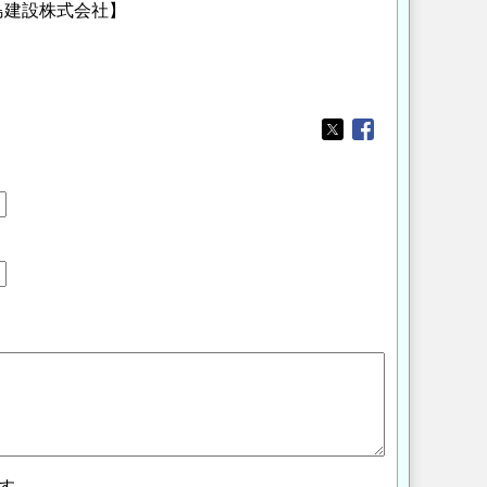
島建設株式会社】
Opens in a new wi
Opens in a new
す。