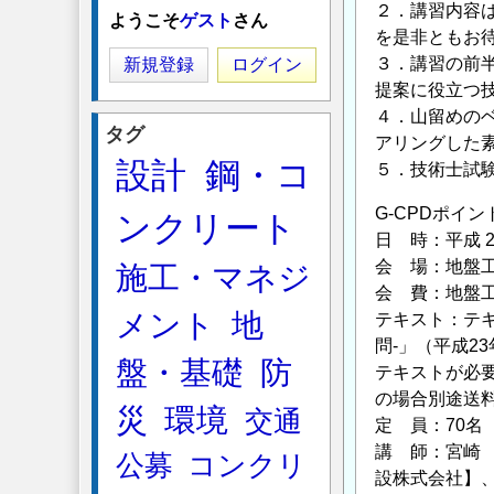
２．講習内容
ようこそ
ゲスト
さん
を是非ともお
３．講習の前
新規登録
ログイン
提案に役立つ
４．山留めの
タグ
アリングした素
設計
鋼・コ
５．技術士試
G-CPDポイン
ンクリート
日 時：平成 24
会 場：地盤工学会
施工・マネジ
会 費：地盤工
メント
地
テキスト：テキ
問-」（平成2
盤・基礎
防
テキストが必
の場合別途送
災
環境
交通
定 員：70名
講 師：宮崎
公募
コンクリ
設株式会社】