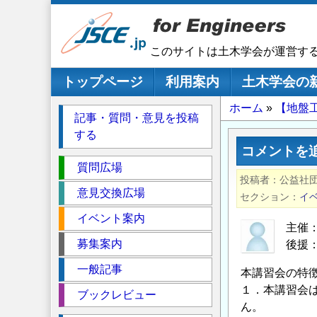
メ
イ
ン
このサイトは土木学会が運営す
コ
ン
メインナビゲーション
トップページ
利用案内
土木学会の
テ
パ
ホーム
【地盤
ン
記事・質問・意見を投稿
ツ
ン
する
に
く
コメントを
移
セ
ず
質問広場
動
投稿者
公益社
ク
意見交換広場
セクション
イ
シ
イベント案内
ョ
主催
ン
募集案内
後援
一般記事
本講習会の特
１．本講習会
ブックレビュー
ん。