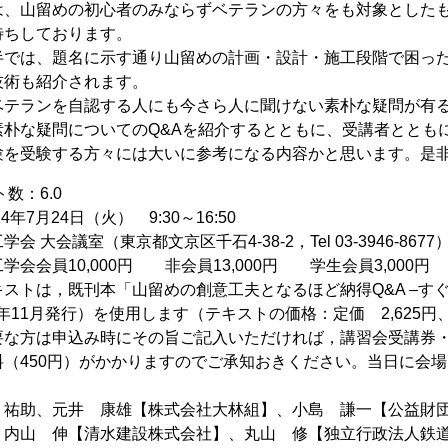
は、山留めの初心者のみならずベテランの方々をも対象とした
待ちしております。
半では、題名に示す通り山留めの計画・設計・施工段階で困った
技術も紹介されます。
ベテランを自認する人にも今さら人に聞けない素朴な疑問が有
朴な疑問についてのQ&Aを紹介するとともに、受講者ととも
験を受験する方々には大いに参考になる内容かと思います。是
ト数：6.0
年7月24日（火） 9:30～16:50
 大会議室（東京都文京区千石4-38-2，Tel 03-3946-8677
学会会員10,000円 非会員13,000円 学生会員3,000円
ストは，既刊本「山留めの創意工夫となるほど納得Q&A –す
3年11月発行）を使用します（テキストの価格：定価 2,625円
要な方は申込み時にその旨ご記入いただければ，講習会受講券
料（450円）がかかりますのでご承知おきください。当日に会
 祐助、元井 康雄【株式会社大林組】、小島 謙一【公益財
、内山 伸【清水建設株式会社】、丸山 修【独立行政法人鉄