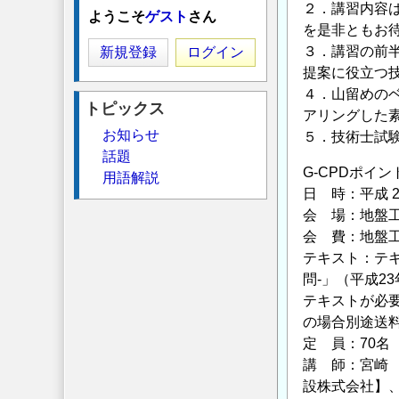
２．講習内容
ようこそ
ゲスト
さん
を是非ともお
３．講習の前
新規登録
ログイン
提案に役立つ
４．山留めの
トピックス
アリングした素
お知らせ
５．技術士試
話題
G-CPDポイン
用語解説
日 時：平成 24
会 場：地盤工学会
会 費：地盤工
テキスト：テキ
問-」（平成2
テキストが必
の場合別途送
定 員：70名
講 師：宮崎
設株式会社】