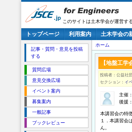
メ
イ
ン
このサイトは土木学会が運営す
コ
ン
メインナビゲーション
トップページ
利用案内
土木学会の
テ
パ
ホーム
ン
記事・質問・意見を投稿
ツ
ン
する
に
く
【地盤工学
移
セ
ず
質問広場
動
投稿者
公益社
ク
意見交換広場
セクション
イ
シ
イベント案内
ョ
主催
ン
募集案内
後援
一般記事
本講習会の特
１．本講習会
ブックレビュー
ん。