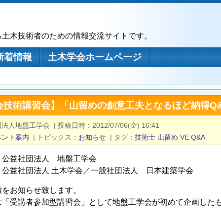
る土木技術者のための情報交流サイトです。
新着情報
土木学会ホームページ
会技術講習会】「山留めの創意工夫となるほど納得Q
団法人地盤工学会
|
投稿日時
2012/07/06(金) 16:41
ベント案内
|
トピックス
お知らせ
|
タグ
技術士
山留め
VE
Q&A
：公益社団法人 地盤工学会
：公益社団法人 土木学会／一般社団法人 日本建築学会
徴をお知らせ致します。
は「受講者参加型講習会」として地盤工学会が初めて企画した