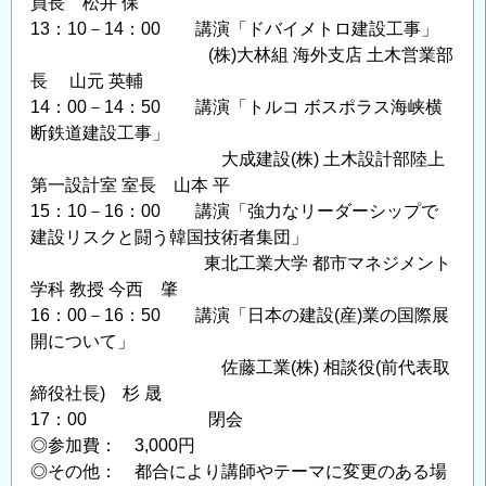
員長 松井 保
13：10－14：00 講演「ドバイメトロ建設工事」
(株)大林組 海外支店 土木営業部
長 山元 英輔
14：00－14：50 講演「トルコ ボスポラス海峡横
断鉄道建設工事」
大成建設(株) 土木設計部陸上
第一設計室 室長 山本 平
15：10－16：00 講演「強力なリーダーシップで
建設リスクと闘う韓国技術者集団」
東北工業大学 都市マネジメント
学科 教授 今西 肇
16：00－16：50 講演「日本の建設(産)業の国際展
開について」
佐藤工業(株) 相談役(前代表取
締役社長) 杉 晟
17：00 閉会
◎参加費： 3,000円
◎その他： 都合により講師やテーマに変更のある場