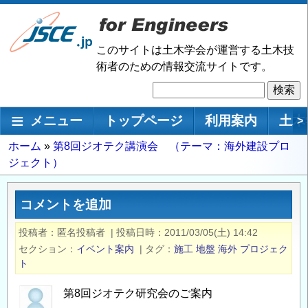
メ
イ
ン
このサイトは土木学会が運営する土木技
コ
術者のための情報交流サイトです。
ン
検
テ
索
ン
メインナビゲーション
メニュー
トップページ
利用案内
土木
>
ツ
に
パ
ホーム
第8回ジオテク講演会 （テーマ：海外建設プロ
移
ジェクト）
ン
動
く
ず
コメントを追加
投稿者
匿名投稿者
|
投稿日時
2011/03/05(土) 14:42
セクション
イベント案内
|
タグ
施工
地盤
海外
プロジェク
ト
第8回ジオテク研究会のご案内