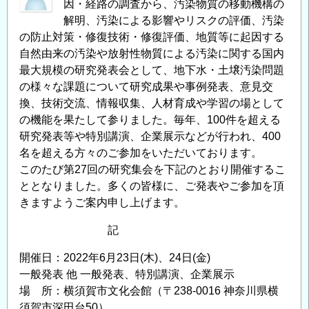
因・経路の調査から、汚染物質の移動機構の
解明、汚染による影響やリスクの評価、汚染
の防止対策・修復技術・修復評価、地質等に起因する
自然由来の汚染や放射性物質による汚染に関する国内
最大規模の研究発表会として、地下水・土壌汚染問題
の様々な課題について研究成果や事例発表、意見交
換、技術交流、情報収集、人材育成や学習の場として
の機能を果たして参りました。毎年、100件を超える
研究発表等や特別講演、企業展示などが行われ、400
名を超える方々のご参加をいただいております。
このたび第27回の研究集会を下記のとおり開催するこ
ととなりました。多くの皆様に、ご発表やご参加を頂
きますようご案内申し上げます。
記
開催日：2022年6月23日(木)、24日(金)
一般発表 他 一般発表、特別講演、企業展示
場 所：横須賀市文化会館（〒238-0016 神奈川県横
須賀市深田台50）