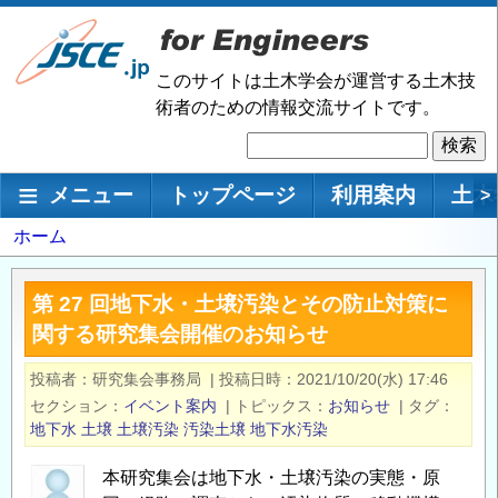
メ
イ
ン
このサイトは土木学会が運営する土木技
コ
術者のための情報交流サイトです。
ン
検
テ
索
ン
メインナビゲーション
メニュー
トップページ
利用案内
土木
>
ツ
に
パ
ホーム
移
ン
動
く
第 27 回地下水・土壌汚染とその防止対策に
ず
関する研究集会開催のお知らせ
投稿者
研究集会事務局
|
投稿日時
2021/10/20(水) 17:46
セクション
イベント案内
|
トピックス
お知らせ
|
タグ
地下水
土壌
土壌汚染
汚染土壌
地下水汚染
本研究集会は地下水・土壌汚染の実態・原