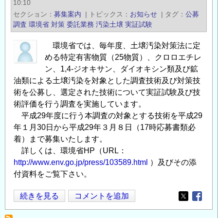
10:10
汚
セクション
募集案内
|
トピックス
お知らせ
|
タグ
公募
染
調査
環境省
対策
委託業務
汚染土壌
実証試験
と
そ
環境省では、毎年度、土壌汚染対策法に定
める特定有害物質（25物質）、クロロエチレ
の
ン、1,4-ジオキサン、ダイオキシン類及び鉱
防
油類による土壌汚染を対象とした調査技術及び対策技
止
術を公募し、選定された技術について実証試験及び技
対
術評価を行う調査を実施しています。
策
平成29年度に行う本調査の対象とする技術を平成29
に
年１月30日から平成29年３月８日（17時応募書類必
関
着）まで募集いたします。
す
詳しくは、環境省HP（URL：
る
http://www.env.go.jp/press/103589.html
）及びその添
研
付資料をご覧下さい。
究
集
環
続きを見る
コメントを追加
Opens in
Opens
会
境
開