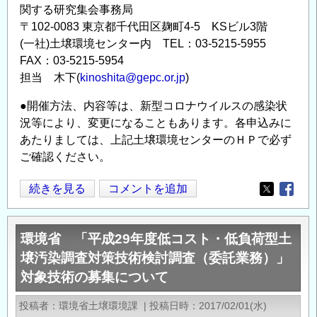
関する研究集会事務局
〒102-0083 東京都千代田区麹町4-5 KSビル3階
(一社)土壌環境センター内 TEL：03-5215-5955
FAX：03-5215-5954
担当 木下(
kinoshita@gepc.or.jp
)
●開催方法、内容等は、新型コロナウイルスの感染状
況等により、変更になることもあります。各申込みに
あたりましては、上記土壌環境センターのＨＰで必ず
ご確認ください。
第
続きを見る
コメントを追加
Opens in
Opens
27
回
環境省 「平成29年度低コスト・低負荷型土
地
壌汚染調査対策技術検討調査（委託業務）」
下
対象技術の募集について
水・
土
投稿者
環境省土壌環境課
|
投稿日時
2017/02/01(水)
壌