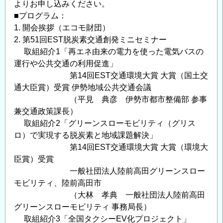
よりお申し込みください。
■プログラム：
1. 開会挨拶（エコモ財団）
2. 第51回EST脱炭素交通創発ミニセミナー
取組紹介1「再エネ由来の電力を使った電気バスの
運行や公共交通の利用促進」
第14回EST交通環境大賞 大賞（国土交
通大臣賞）受賞 伊勢地域公共交通会議
（平見 典彦 伊勢市都市整備部 参事
兼交通政策課長）
取組紹介2「グリーンスローモビリティ（グリス
ロ）で実現する脱炭素と地域課題解決」
第14回EST交通環境大賞 大賞（環境大
臣賞）受賞
一般社団法人陸前高田グリーンスロー
モビリティ、陸前高田市
（大林 孝典 一般社団法人陸前高田
グリーンスローモビリティ 事務局長）
取組紹介3「全国タクシーEV化プロジェクト」