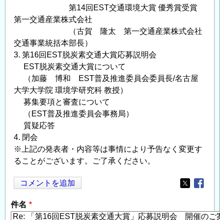
第14回EST交通環境大賞 優秀賞受賞
第一交通産業株式会社
（古賀 隆太 第一交通産業株式会社
交通事業統括本部長）
3. 第16回EST脱炭素交通大賞応募説明会
EST脱炭素交通大賞について
（加藤 博和 EST普及推進委員会委員長/名古屋
大学大学院 環境学研究科 教授）
募集要項と審査について
（EST普及推進委員会事務局）
質疑応答
4. 閉会
※上記の発表者・内容等は事情により予告なく変更す
ることがございます。ご了承ください。
コメントを追加
Opens in
Opens
件名