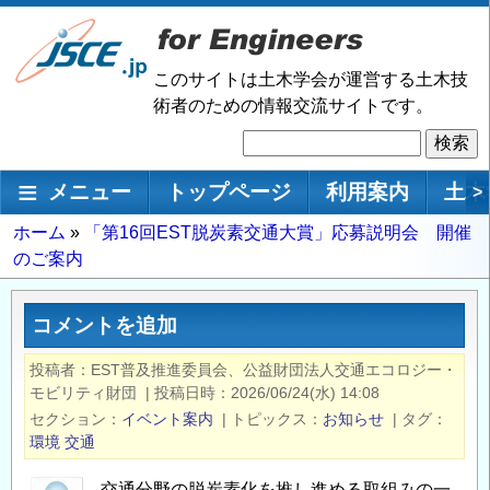
メ
イ
ン
このサイトは土木学会が運営する土木技
コ
術者のための情報交流サイトです。
ン
検
テ
索
ン
メインナビゲーション
メニュー
トップページ
利用案内
土木
>
ツ
に
パ
ホーム
「第16回EST脱炭素交通大賞」応募説明会 開催
移
のご案内
ン
動
く
ず
コメントを追加
投稿者
EST普及推進委員会、公益財団法人交通エコロジー・
モビリティ財団
|
投稿日時
2026/06/24(水) 14:08
セクション
イベント案内
|
トピックス
お知らせ
|
タグ
環境
交通
交通分野の脱炭素化を推し進める取組みの一