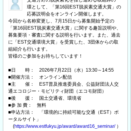
環として、「第16回EST脱炭素交通大賞」の
応募説明会をオンライン開催します。
今回から名称変更し、7月15日から募集開始予定の
「第16回EST脱炭素交通大賞」に関する趣旨説明や、
募集要項・審査に関する説明を行います。また、過去
に「EST交通環境大賞」を受賞した、3団体からの取
組紹介も行います。
皆様のご参加をお待ちしています！
■日 時： 2026年7月22日（水）13:30～14:55
■開催方法： オンライン配信
■主 催： EST普及推進委員会、公益財団法人交
通エコロジー・モビリティ財団（エコモ財団）
■後 援： 国土交通省、環境省
■参 加 費： 無料
■申込方法： 「環境的に持続可能な交通（EST）ポ
ータルサイト」
(
https://www.estfukyu.jp/award/award16_seminar/
）