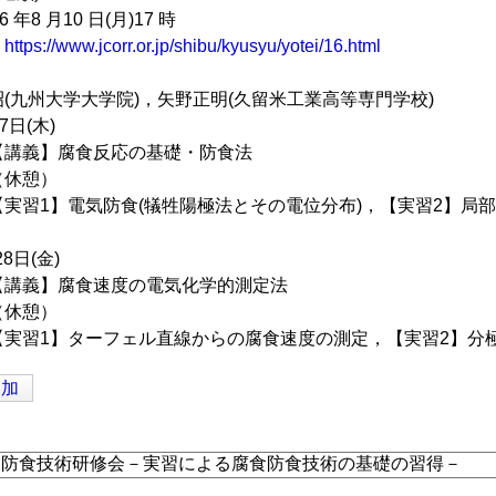
年8 月10 日(月)17 時
ら
https://www.jcorr.or.jp/shibu/kyusyu/yotei/16.html
(九州大学大学院)，矢野正明(久留米工業高等専門学校)
7日(木)
:00【講義】腐食反応の基礎・防食法
0（休憩）
7:00【実習1】電気防食(犠牲陽極法とその電位分布)，【実習2
8日(金)
:00【講義】腐食速度の電気化学的測定法
0（休憩）
7:00【実習1】ターフェル直線からの腐食速度の測定，【実習2】
追加