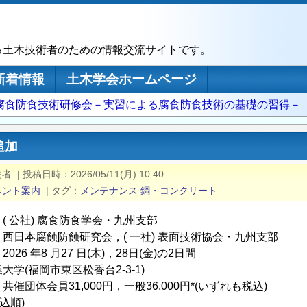
る土木技術者のための情報交流サイトです。
新着情報
土木学会ホームページ
回腐食防食技術研修会－実習による腐食防食技術の基礎の習得－
追加
稿者
|
投稿日時
2026/05/11(月) 10:40
ベント案内
|
タグ
メンテナンス
鋼・コンクリート
( 公社) 腐食防食学会・九州支部
西日本腐蝕防蝕研究会，( 一社) 表面技術協会・九州支部
026 年8 月27 日(木)，28日(金)の2日間
学(福岡市東区松香台2-3-1)
催団体会員31,000円，一般36,000円*(いずれも税込)
込順)