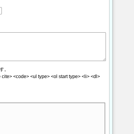
す。
> <code> <ul type> <ol start type> <li> <dl>