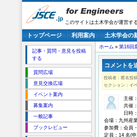
メ
イ
ン
このサイトは土木学会が運営す
コ
ン
メインナビゲーション
トップページ
利用案内
土木学会の
テ
パ
ホーム
第16
ン
記事・質問・意見を投稿
ツ
ン
する
に
く
コメントを
移
セ
ず
質問広場
動
投稿者
匿名投
ク
意見交換広場
セクション
イ
シ
イベント案内
ョ
主催：
ン
募集案内
共催：
日時：2
一般記事
会場：九州産業大
ブックレビュー
参加費：会員・共
定員：14 名(申