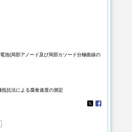
】局部電池(局部アノード及び局部カソード分極曲線の
分極抵抗法による腐食速度の測定
Opens in a new wi
Opens in a new