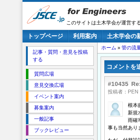
メ
イ
ン
このサイトは土木学会が運営す
コ
ン
メインナビゲーション
トップページ
利用案内
土木学会の
テ
パ
ホーム
管の流
ン
記事・質問・意見を投稿
ツ
ン
する
に
く
コメントを
移
セ
ず
質問広場
動
ク
#10435
R
意見交換広場
シ
投稿者
PEN
イベント案内
ョ
ン
根本
募集案内
新規
一般記事
雨確
事も当然あり
ブックレビュー