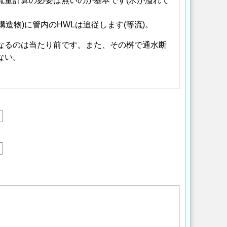
流量計算の必要は無いのが基本です(水が溢れて
造物)に管内のHWLは追従します(等流)。
なるのは当たり前です。また、その桝で通水断
ない。