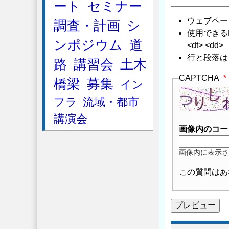
ート
セミナー
ウェブペー
調査・計画
シ
使用できるHTMLタ
ンポジウム
道
<dt> <dd>
行と段落は
路
講習会
土木
CAPTCHA
橋梁
募集
イン
フラ
流域・都市
講演会
画像内のコー
画像内に表示さ
この質問はあ