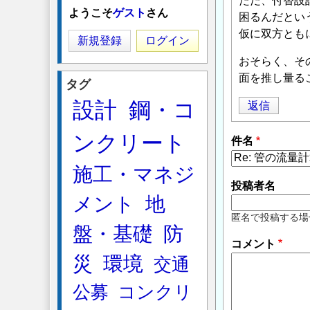
ただ、付替設
ようこそ
ゲスト
さん
困るんだとい
仮に双方ともに
新規登録
ログイン
おそらく、そ
面を推し量る
タグ
設計
鋼・コ
返信
ンクリート
件名
施工・マネジ
投稿者名
メント
地
匿名で投稿する場
盤・基礎
防
コメント
災
環境
交通
公募
コンクリ