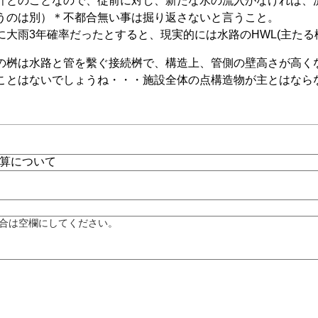
計とのことなので、従前に対し、新たな水の流入がなければ、
うのは別）＊不都合無い事は掘り返さないと言うこと。
大雨3年確率だったとすると、現実的には水路のHWL(主たる構
の桝は水路と管を繫ぐ接続桝で、構造上、管側の壁高さが高く
ことはないでしょうね・・・施設全体の点構造物が主とはなら
合は空欄にしてください。