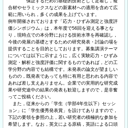
保証するための基礎的技術として定着し，複
合材やセラミックスなどの新素材への適用を含めて広
範に用いられ，多くの成果を上げています。
例年開催されております「応力・ひずみ測定と強度評
価シンポジウム」は，本年度で56回を迎える事とな
り，現時点での本分野における技術水準を再確認し，
今後の発展の基礎とするための研究発表・討論の場を
提供することを目的としております。募集講演テーマ
については以下に示すように，広く実験応力・ひずみ
測定・解析と強度評価に関するものであれば，どの工
学分野の内容でも結構です。未発表の論文が望ましい
ものの，既発表であっても特に有用と思われる内容で
あれば差し支えありません。企業での実用的な研究成
果や研究途中の結果の発表も歓迎しますので，是非奮
ってご投稿ください。
また，従来からの「学生（学部4年生以下）セッシ
ョン」に「学生優秀発表賞」を設けてありますので，
下記の要領を参照の上，若い研究者の積極的な参加を
希望します。なお，英文による原稿，英語による口頭