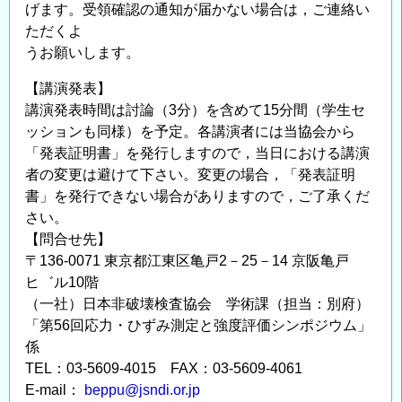
げます。受領確認の通知が届かない場合は，ご連絡い
ただくよ
うお願いします。
【講演発表】
講演発表時間は討論（3分）を含めて15分間（学生セ
ッションも同様）を予定。各講演者には当協会から
「発表証明書」を発行しますので，当日における講演
者の変更は避けて下さい。変更の場合，「発表証明
書」を発行できない場合がありますので，ご了承くだ
さい。
【問合せ先】
〒136-0071 東京都江東区亀戸2－25－14 京阪亀戸
ヒ゛ル10階
（一社）日本非破壊検査協会 学術課（担当：別府）
「第56回応力・ひずみ測定と強度評価シンポジウム」
係
TEL：03-5609-4015 FAX：03-5609-4061
E-mail：
beppu@jsndi.or.jp