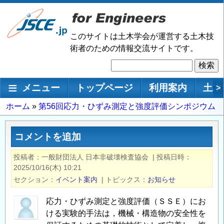
メ
イ
ン
このサイトは土木学会が運営する土木技
コ
術者のための情報交流サイトです。
ン
検
テ
索
ン
メインナビゲーション
メニュー
トップページ
利用案内
土木
>
ツ
に
パ
ホーム
第56回応力・ひずみ測定と強度評価シンポジウム
移
ン
動
く
コメントを追加
ず
投稿者
一般財団法人 日本非破壊検査協会
|
投稿日時
2025/10/16(木) 10:21
セクション
イベント案内
|
トピックス
お知らせ
応力・ひずみ測定と強度評価（ＳＳＥ）にお
ける実験的手法は，機械・構造物の安全性を