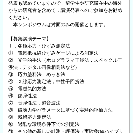
発表も認めていますので，留学生や研究滞在中の海外
からの研究者を含めて，講演発表へのご参加をお勧め
ください。
本シンポジウムは対面のみの開催とします。
【募集講演テーマ】
Ⅰ．各種応力・ひずみ測定法
① 電気抵抗線ひずみゲージによる測定法
② 光学的手法（ホログラフィ干渉法，スペックル干
渉法，デジタル画像相関法など）
③ 応力塗料法，めっき法
④ Ｘ線応力測定法，中性子回折法
⑤ 電磁気的方法
⑥ 熱弾性法
⑦ 音弾性法，超音波法
⑧ 破壊力学パラメータに基づく実験的評価方法
⑨ 残留応力測定法
⑩ 過酷な環境条件下での測定法
⑪ その他の新しい計測・評価法（実験/数値ハイブリ