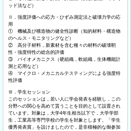
ッド法など）
Ⅱ．強度評価への応力・ひずみ測定法と破壊力学の応
用
① 機械及び構造物の健全性診断（知的材料・構造物
のヘルス・モニタリングなど）
② 高分子材料，新素材を含む種々の材料の破壊靭
性・強度特性の総合的評価
③ バイオメカニクス（硬組織，軟組織，生体機能計
測と応用など）
④ マイクロ・メカニカルテスティングによる強度特
性評価
Ⅲ．学生セッション
このセッションは，若い人に学会発表を経験し，この
分野への関心を高めて貰うことを目的として設置され
ています。対象は，大学4年生相当以下で，大学学部
生，工業高等専門学校の学生を対象とします。「学生
優秀発表賞」を設けましたので，是非積極的な御参加