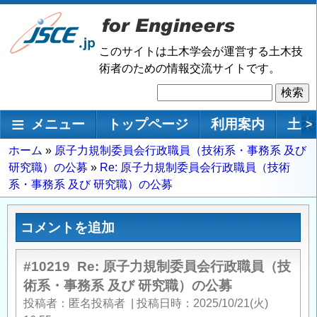
メ
イ
ン
このサイトは土木学会が運営する土木技
コ
術者のための情報交流サイトです。
ン
検
テ
索
ン
メインナビゲーション
メニュー
トップページ
利用案内
土木
>
ツ
に
パ
ホーム
原子力規制委員会行政職員（技術系・事務系 及び
移
研究職）の公募
Re: 原子力規制委員会行政職員（技術
ン
動
系・事務系 及び 研究職）の公募
く
ず
コメントを追加
#10219
Re: 原子力規制委員会行政職員（技
術系・事務系 及び 研究職）の公募
投稿者
匿名投稿者
|
投稿日時
2025/10/21(火)