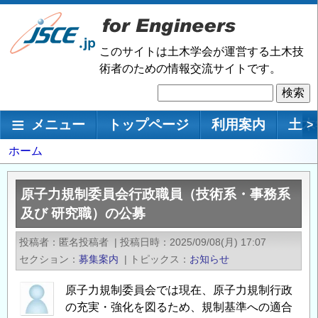
メ
イ
ン
このサイトは土木学会が運営する土木技
コ
術者のための情報交流サイトです。
ン
検
テ
索
ン
メインナビゲーション
メニュー
トップページ
利用案内
土木
>
ツ
に
パ
ホーム
移
ン
動
く
原子力規制委員会行政職員（技術系・事務系
ず
及び 研究職）の公募
投稿者
匿名投稿者
|
投稿日時
2025/09/08(月) 17:07
セクション
募集案内
|
トピックス
お知らせ
原子力規制委員会では現在、原子力規制行政
の充実・強化を図るため、規制基準への適合