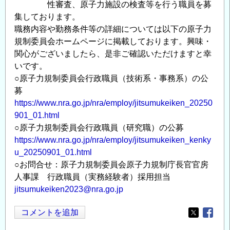
性審査、原子力施設の検査等を行う職員を募
集しております。
職務内容や勤務条件等の詳細については以下の原子力
規制委員会ホームページに掲載しております。興味・
関心がございましたら、是非ご確認いただけますと幸
いです。
○原子力規制委員会行政職員（技術系・事務系）の公
募
https://www.nra.go.jp/nra/employ/jitsumukeiken_20250
901_01.html
○原子力規制委員会行政職員（研究職）の公募
https://www.nra.go.jp/nra/employ/jitsumukeiken_kenky
u_20250901_01.html
○お問合せ：原子力規制委員会原子力規制庁長官官房
人事課 行政職員（実務経験者）採用担当
jitsumukeiken2023@nra.go.jp
コメントを追加
Opens in
Opens