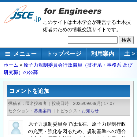
メ
イ
ン
このサイトは土木学会が運営する土木技
コ
術者のための情報交流サイトです。
ン
検
テ
索
ン
メインナビゲーション
メニュー
トップページ
利用案内
土木
>
ツ
に
パ
ホーム
原子力規制委員会行政職員（技術系・事務系 及び
移
研究職）の公募
ン
動
く
ず
コメントを追加
投稿者
匿名投稿者
|
投稿日時
2025/09/08(月) 17:07
セクション
募集案内
|
トピックス
お知らせ
原子力規制委員会では現在、原子力規制行政
の充実・強化を図るため、規制基準への適合