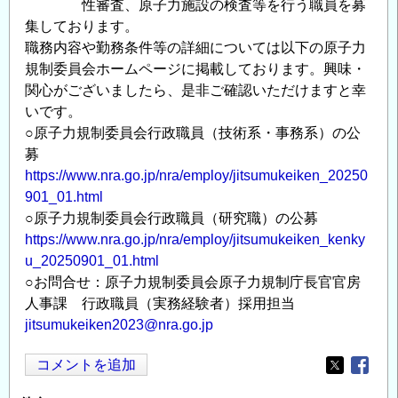
性審査、原子力施設の検査等を行う職員を募
集しております。
職務内容や勤務条件等の詳細については以下の原子力
規制委員会ホームページに掲載しております。興味・
関心がございましたら、是非ご確認いただけますと幸
いです。
○原子力規制委員会行政職員（技術系・事務系）の公
募
https://www.nra.go.jp/nra/employ/jitsumukeiken_20250
901_01.html
○原子力規制委員会行政職員（研究職）の公募
https://www.nra.go.jp/nra/employ/jitsumukeiken_kenky
u_20250901_01.html
○お問合せ：原子力規制委員会原子力規制庁長官官房
人事課 行政職員（実務経験者）採用担当
jitsumukeiken2023@nra.go.jp
コメントを追加
Opens in
Opens