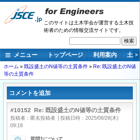
メ
イ
ン
このサイトは土木学会が運営する土木技
コ
術者のための情報交流サイトです。
ン
検
テ
索
ン
メインナビゲーション
メニュー
トップページ
利用案内
土木
>
ツ
に
パ
ホーム
既設盛土のN値等の土質条件
Re: 既設盛土のN値
移
等の土質条件
ン
動
く
ず
コメントを追加
#10152
Re: 既設盛土のN値等の土質条件
投稿者
匿名投稿者
|
投稿日時
2025/08/28(木)
09:18
質問1について