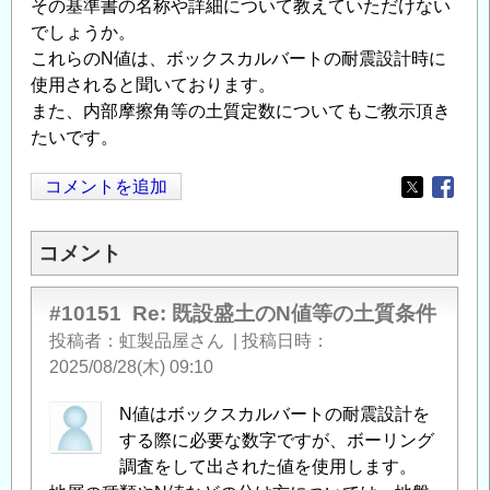
その基準書の名称や詳細について教えていただけない
でしょうか。
これらのN値は、ボックスカルバートの耐震設計時に
使用されると聞いております。
また、内部摩擦角等の土質定数についてもご教示頂き
たいです。
コメントを追加
Opens in
Opens
コメント
#10151
Re: 既設盛土のN値等の土質条件
投稿者
虹製品屋さん
|
投稿日時
2025/08/28(木) 09:10
N値はボックスカルバートの耐震設計を
する際に必要な数字ですが、ボーリング
調査をして出された値を使用します。