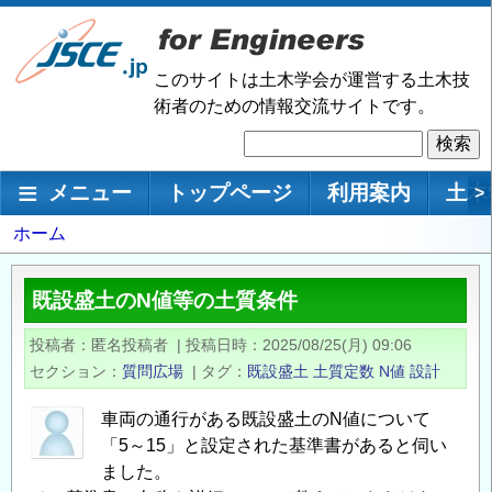
メ
イ
ン
このサイトは土木学会が運営する土木技
コ
術者のための情報交流サイトです。
ン
検
テ
索
ン
メインナビゲーション
メニュー
トップページ
利用案内
土木
>
ツ
に
パ
ホーム
移
ン
動
く
既設盛土のN値等の土質条件
ず
投稿者
匿名投稿者
|
投稿日時
2025/08/25(月) 09:06
セクション
質問広場
|
タグ
既設盛土
土質定数
N値
設計
車両の通行がある既設盛土のN値について
「5～15」と設定された基準書があると伺い
ました。