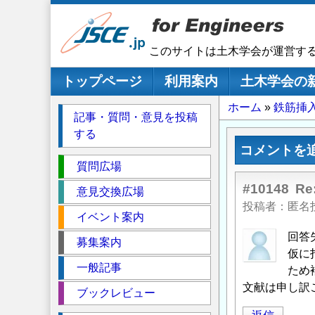
メ
イ
ン
このサイトは土木学会が運営す
コ
ン
メインナビゲーション
トップページ
利用案内
土木学会の
テ
パ
ホーム
鉄筋挿
ン
記事・質問・意見を投稿
ツ
ン
する
に
く
コメントを
移
セ
ず
質問広場
動
ク
#10148
R
意見交換広場
シ
投稿者
匿名
イベント案内
ョ
ン
回答
募集案内
仮に
一般記事
ため
文献は申し訳
ブックレビュー