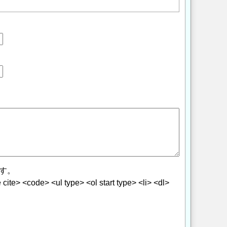
す。
> <code> <ul type> <ol start type> <li> <dl>