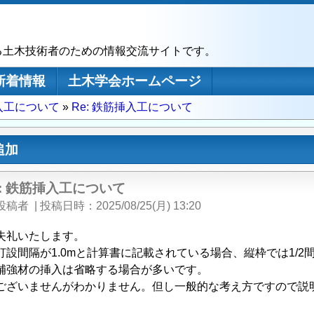
る土木技術者のための情報交流サイトです。
新着情報
土木学会ホームページ
入工について
Re: 鉄筋挿入工について
追加
e: 鉄筋挿入工について
投稿者
|
投稿日時
2025/08/25(月) 13:20
失礼いたします。
打設間隔が1.0mと計算書に記載されている場合、縦枠では1/2間
補強材の挿入は省略する場合が多いです。
ございませんがわかりません。但し一般的な考え方ですので説