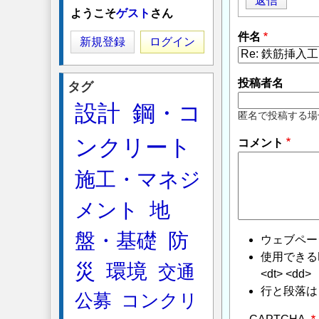
返信
ようこそ
ゲスト
さん
件名
新規登録
ログイン
投稿者名
タグ
設計
鋼・コ
匿名で投稿する場
ンクリート
コメント
施工・マネジ
メント
地
盤・基礎
防
ウェブペー
使用できるHTMLタ
災
環境
交通
<dt> <dd>
行と段落は
公募
コンクリ