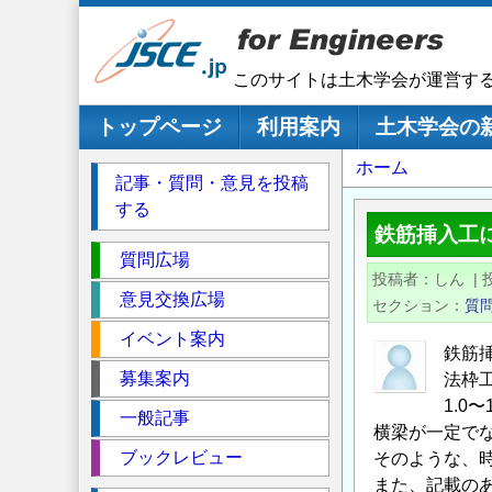
メ
イ
ン
このサイトは土木学会が運営す
コ
ン
メインナビゲーション
トップページ
利用案内
土木学会の
テ
パ
ホーム
ン
記事・質問・意見を投稿
ツ
ン
する
に
く
鉄筋挿入工
移
セ
ず
質問広場
動
投稿者
しん
|
ク
意見交換広場
セクション
質
シ
イベント案内
ョ
鉄筋
ン
募集案内
法枠
1.0
一般記事
横梁が一定で
ブックレビュー
そのような、
また、記載の