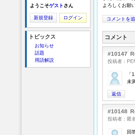
よろしくお願
ようこそ
ゲスト
さん
新規登録
ログイン
コメントを
トピックス
コメント
お知らせ
話題
#10147
用語解説
投稿者
PE
「
未
返信
#10148
投稿者
匿
回