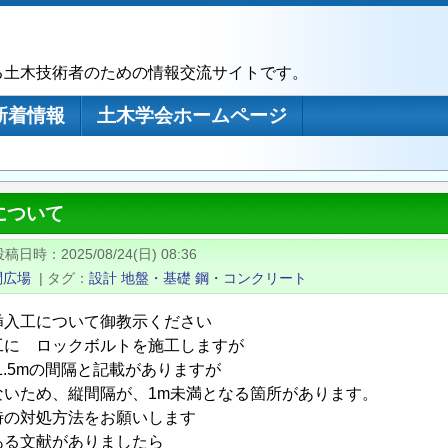
る土木技術者のための情報交流サイトです。
新着情報
土木学会ホームページ
について
投稿日時
2025/08/24(日) 08:36
問広場
|
タグ
設計
地盤・基礎
鋼・コンクリート
挿入工について御教示ください
工に ロックボルトを施工しますが
〜1.5mの間隔と記載がありますが
ないため、縦間隔が、1m未満となる箇所があります。
時の対処方法をお願いします
ある文献がありましたら