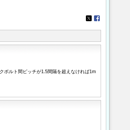
Opens in a new wi
Opens in a new
クボルト間ピッチが1.5間隔を超えなければ1m