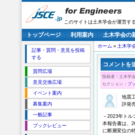
メ
イ
ン
このサイトは土木学会が運営す
コ
ン
メインナビゲーション
トップページ
利用案内
土木学会の
テ
パ
ホーム
土木学会
ン
記事・質問・意見を投稿
ツ
ン
する
に
く
コメントを
移
セ
ず
質問広場
動
投稿者
土木学
ク
意見交換広場
セクション
ブ
シ
イベント案内
ョ
地震工
ン
募集案内
評発
一般記事
－2023年ト
本報告書は、2
ブックレビュー
に断層変位の