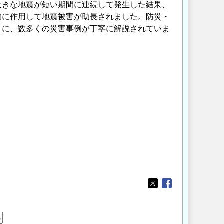
大きな地震が短い期間に連続して発生した結果、
物に作用して地震被害が助長されました。防災・
うに、数多くの災害事例が丁寧に解説されていま
Opens in a new wi
Opens in a new