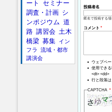
ート
セミナー
投稿者名
調査・計画
シ
匿名で投稿する場
ンポジウム
道
コメント
路
講習会
土木
橋梁
募集
イン
フラ
流域・都市
講演会
ウェブペー
使用できるHTMLタ
<dt> <dd>
行と段落は
CAPTCHA