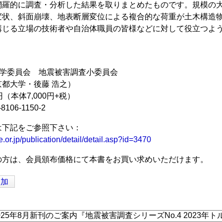
網羅的に調査・分析した結果を取りまとめたものです。規模の
変状、斜面崩壊、地表断層変位による複合的な荷重が土木構造
講じる立場の技術者や自治体職員の皆様などに対して役立つよ
工学委員会 地震被害調査小委員会
都大学・後藤 浩之）
円（本体7,000円+税）
8106-1150-2
は下記をご参照下さい：
e.or.jp/publication/detail/detail.asp?id=3470
の方は、会員頒布価格にて本書をお買い求めいただけます。
追加