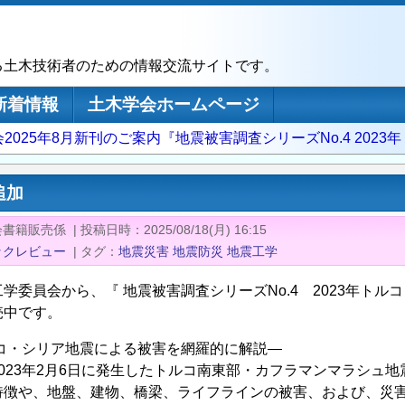
る土木技術者のための情報交流サイトです。
新着情報
土木学会ホームページ
2025年8月新刊のご案内『地震被害調査シリーズNo.4 202
追加
会書籍販売係
|
投稿日時
2025/08/18(月) 16:15
ックレビュー
|
タグ
地震災害
地震防災
地震工学
学委員会から、『 地震被害調査シリーズNo.4 2023年ト
売中です。
ルコ・シリア地震による被害を網羅的に解説―
023年2月6日に発生したトルコ南東部・カフラマンマラシュ
特徴や、地盤、建物、橋梁、ライフラインの被害、および、災