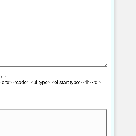
す。
> <code> <ul type> <ol start type> <li> <dl>