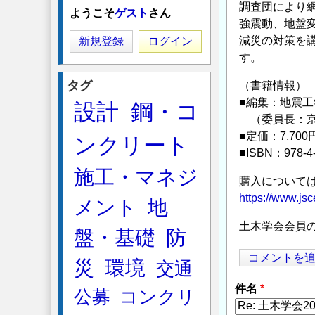
調査団により
ようこそ
ゲスト
さん
強震動、地盤
減災の対策を
新規登録
ログイン
す。
タグ
（書籍情報）
■編集：地震
設計
鋼・コ
（委員長：京
■定価：7,700
ンクリート
■ISBN：978-4-
施工・マネジ
購入について
https://www.jsc
メント
地
土木学会会員
盤・基礎
防
コメントを
災
環境
交通
件名
公募
コンクリ