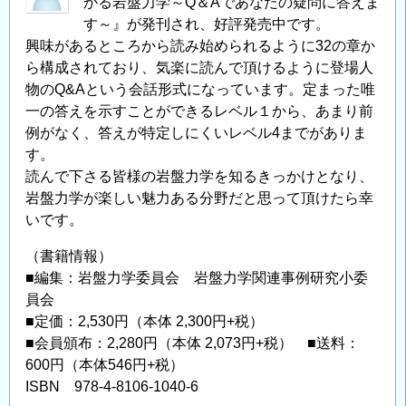
かる岩盤力学～Q＆Aであなたの疑問に答えま
す～』が発刊され、好評発売中です。
興味があるところから読み始められるように32の章か
ら構成されており、気楽に読んで頂けるように登場人
物のQ&Aという会話形式になっています。定まった唯
一の答えを示すことができるレベル１から、あまり前
例がなく、答えが特定しにくいレベル4までがありま
す。
読んで下さる皆様の岩盤力学を知るきっかけとなり、
岩盤力学が楽しい魅力ある分野だと思って頂けたら幸
いです。
（書籍情報）
■編集：岩盤力学委員会 岩盤力学関連事例研究小委
員会
■定価：2,530円（本体 2,300円+税）
■会員頒布：2,280円（本体 2,073円+税） ■送料：
600円（本体546円+税）
ISBN 978-4-8106-1040-6