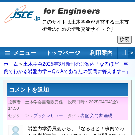
メ
イ
ン
このサイトは土木学会が運営する土木技
コ
術者のための情報交流サイトです。
ン
検
テ
索
ン
メインナビゲーション
メニュー
トップページ
利用案内
土木
>
ツ
に
パ
ホーム
土木学会2025年3月新刊のご案内『なるほど！事
移
例でわかる岩盤力学～Q＆Aであなたの疑問に答えます～』
ン
動
く
ず
コメントを追加
投稿者
土木学会書籍販売係
|
投稿日時
2025/04/04(金)
14:59
セクション
ブックレビュー
|
タグ
岩盤
入門書
基礎
岩盤力学委員会から、『なるほど！事例でわ