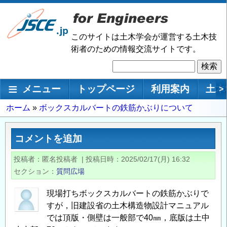
メ
イ
ン
このサイトは土木学会が運営する土木技
コ
術者のための情報交流サイトです。
ン
検
テ
索
ン
メインナビゲーション
メニュー
トップページ
利用案内
土木
>
ツ
に
パ
ホーム
ボックスカルバートの鉄筋かぶりについて
移
ン
動
く
コメントを追加
ず
投稿者
匿名投稿者
|
投稿日時
2025/02/17(月) 16:32
セクション
質問広場
現場打ちボックスカルバートの鉄筋かぶりで
すが，旧建設省の土木構造物設計マニュアル
では頂版・側壁は一般部で40㎜，底版は土中